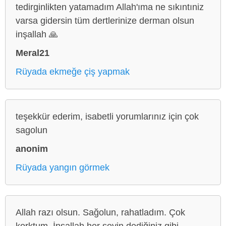
tedirginlikten yatamadım Allah'ıma ne sıkıntıniz
varsa gidersin tüm dertlerinize derman olsun
inşallah 🙏
Meral21
Rüyada ekmeğe çiş yapmak
teşekkür ederim, isabetli yorumlarınız için çok
sagolun
anonim
Rüyada yangın görmek
Allah razı olsun. Sağolun, rahatladım. Çok
korktum. İnşallah her şeyin dediğiniz gibi