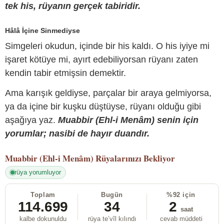
tek his, rüyanın gerçek tabiridir.
Hâlâ İçine Sinmediyse
Simgeleri okudun, içinde bir his kaldı. O his iyiye mi
işaret kötüye mi, ayırt edebiliyorsan rüyanı zaten
kendin tabir etmişsin demektir.
Ama karışık geldiyse, parçalar bir araya gelmiyorsa,
ya da içine bir kuşku düştüyse, rüyanı olduğu gibi
aşağıya yaz.
Muabbir (Ehl-i Menâm) senin için
yorumlar; nasibi de hayır duandır.
Muabbir (Ehl-i Menâm)
Rüyalarınızı Bekliyor
rüya yorumluyor
Toplam
Bugün
%92 için
114.699
34
2
saat
kalbe dokunuldu
rüya te’vîl kılındı
cevab müddeti