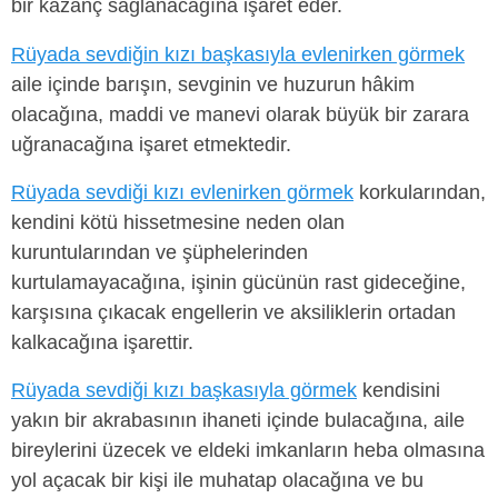
bir kazanç sağlanacağına işaret eder.
Rüyada sevdiğin kızı başkasıyla evlenirken görmek
aile içinde barışın, sevginin ve huzurun hâkim
olacağına, maddi ve manevi olarak büyük bir zarara
uğranacağına işaret etmektedir.
Rüyada sevdiği kızı evlenirken görmek
korkularından,
kendini kötü hissetmesine neden olan
kuruntularından ve şüphelerinden
kurtulamayacağına, işinin gücünün rast gideceğine,
karşısına çıkacak engellerin ve aksiliklerin ortadan
kalkacağına işarettir.
Rüyada sevdiği kızı başkasıyla görmek
kendisini
yakın bir akrabasının ihaneti içinde bulacağına, aile
bireylerini üzecek ve eldeki imkanların heba olmasına
yol açacak bir kişi ile muhatap olacağına ve bu