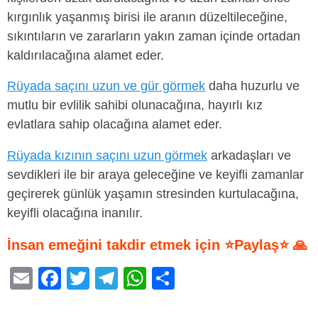
kırgınlık yaşanmış birisi ile aranın düzeltileceğine,
sıkıntıların ve zararların yakın zaman içinde ortadan
kaldırılacağına alamet eder.
Rüyada saçını uzun ve gür görmek
daha huzurlu ve
mutlu bir evlilik sahibi olunacağına, hayırlı kız
evlatlara sahip olacağına alamet eder.
Rüyada kızının saçını uzun görmek
arkadaşları ve
sevdikleri ile bir araya geleceğine ve keyifli zamanlar
geçirerek günlük yaşamın stresinden kurtulacağına,
keyifli olacağına inanılır.
İnsan emeğini takdir etmek için ⭐Paylaş⭐ 🙏
E
F
T
T
W
S
m
a
wi
el
h
h