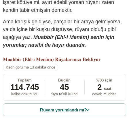
işaret kötüye mi, ayırt edebiliyorsan rüyanı zaten
kendin tabir etmişsin demektir.
Ama karışık geldiyse, parçalar bir araya gelmiyorsa,
ya da içine bir kuşku düştüyse, rüyanı olduğu gibi
aşağıya yaz.
Muabbir (Ehl-i Menâm) senin için
yorumlar; nasibi de hayır duandır.
Muabbir (Ehl-i Menâm)
Rüyalarınızı Bekliyor
son görülme 13 dakika önce
Toplam
Bugün
%93 için
114.745
45
2
saat
kalbe dokunuldu
rüya te’vîl kılındı
cevab müddeti
Rüyam yorumlandı mı?