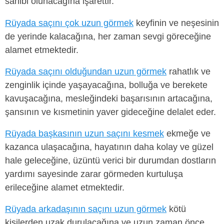
sahibi olunacağına işarettir.
Rüyada saçını çok uzun görmek
keyfinin ve neşesinin
de yerinde kalacağına, her zaman sevgi göreceğine
alamet etmektedir.
Rüyada saçını olduğundan uzun görmek
rahatlık ve
zenginlik içinde yaşayacağına, bolluğa ve berekete
kavuşacağına, mesleğindeki başarısının artacağına,
şansının ve kısmetinin yaver gideceğine delalet eder.
Rüyada başkasının uzun saçını kesmek
ekmeğe ve
kazanca ulaşacağına, hayatının daha kolay ve güzel
hale geleceğine, üzüntü verici bir durumdan dostların
yardımı sayesinde zarar görmeden kurtuluşa
erileceğine alamet etmektedir.
Rüyada arkadaşının saçını uzun görmek
kötü
kişilerden uzak durulacağına ve uzun zaman önce