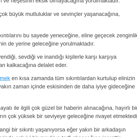
in ve neşesinin eksik olmayacağına yorulmaktadır.
çok büyük mutluluklar ve sevinçler yaşanacağına,
kıntılarını bu sayede yeneceğine, eline geçecek zenginli
nin de yerine geleceğine yorulmaktadır.
ndiği, sevdiği ve inandığı kişilerle karşı karşıya
dan kalkacağına delalet eder.
rmek
en kısa zamanda tüm sıkıntılardan kurtulup elinizin
 yakın zaman içinde eskisinden de daha iyiye gideceğine
ayatı ile ilgili çok güzel bir haberin alınacağına, hayırlı bi
rın çok yüksek bir seviyeye geleceğine rivayet etmektedi
ngi bir sıkıntı yaşanıyorsa eğer yakın bir arkadaşın