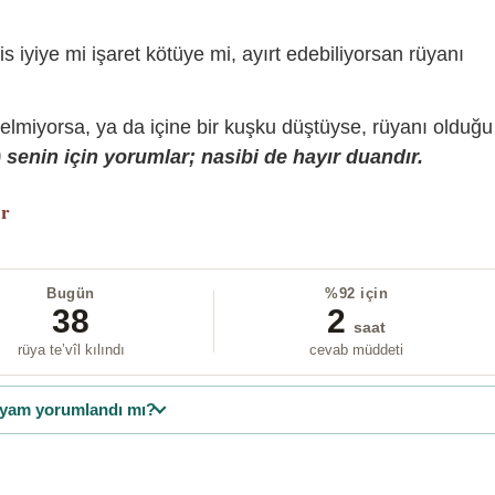
is iyiye mi işaret kötüye mi, ayırt edebiliyorsan rüyanı
gelmiyorsa, ya da içine bir kuşku düştüyse, rüyanı olduğu
senin için yorumlar; nasibi de hayır duandır.
or
Bugün
%92 için
38
2
saat
rüya te’vîl kılındı
cevab müddeti
yam yorumlandı mı?