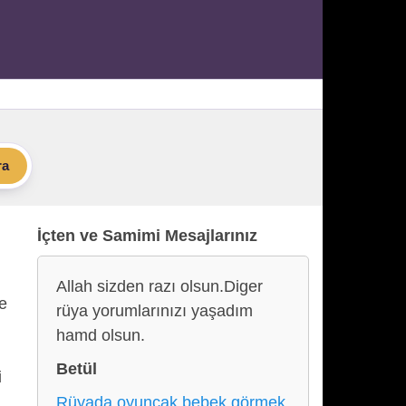
ra
İçten ve Samimi Mesajlarınız
Allah sizden razı olsun.Diger
ye
rüya yorumlarınızı yaşadım
hamd olsun.
Betül
i
Rüyada oyuncak bebek görmek