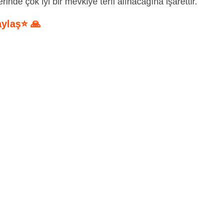
inde çok iyi bir mevkiye terfi alınacağına işarettir.
aylaş⭐ 🙏