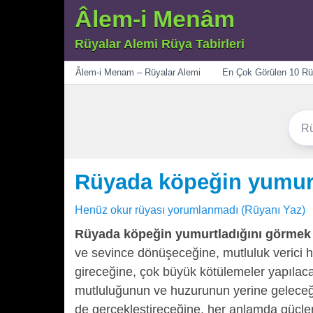
Âlem-i Menâm
Rüyalar Alemi Rüya Tabirleri
Menü
Âlem-i Menam – Rüyalar Alemi
En Çok Görülen 10 Rü
Rüyada köpeğin yumurt
Henüz okur rüyası yorumlanmadı (Rüyanı Yaz)
Rüyada köpeğin yumurtladığını görmek
ve sevince dönüşeceğine, mutluluk verici ha
gireceğine, çok büyük kötülemeler yapılaca
mutluluğunun ve huzurunun yerine geleceğin
de gerçekleştireceğine, her anlamda güçle