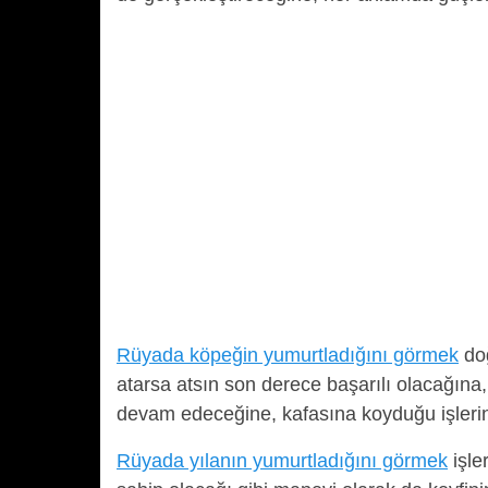
Rüyada köpeğin yumurtladığını görmek
doğ
atarsa atsın son derece başarılı olacağına
devam edeceğine, kafasına koyduğu işlerin is
Rüyada yılanın yumurtladığını görmek
işle