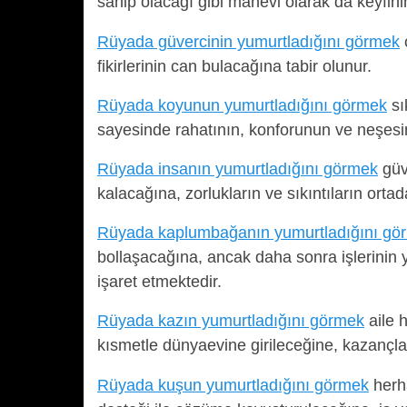
sahip olacağı gibi manevi olarak da keyfin
Rüyada güvercinin yumurtladığını görmek
fikirlerinin can bulacağına tabir olunur.
Rüyada koyunun yumurtladığını görmek
sı
sayesinde rahatının, konforunun ve neşesi
Rüyada insanın yumurtladığını görmek
güve
kalacağına, zorlukların ve sıkıntıların orta
Rüyada kaplumbağanın yumurtladığını gö
bollaşacağına, ancak daha sonra işlerinin
işaret etmektedir.
Rüyada kazın yumurtladığını görmek
aile h
kısmetle dünyaevine girileceğine, kazançla
Rüyada kuşun yumurtladığını görmek
herha