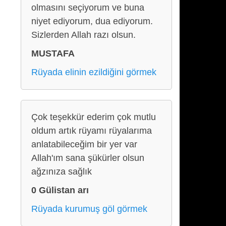
olmasını seçiyorum ve buna
niyet ediyorum, dua ediyorum.
Sizlerden Allah razı olsun.
MUSTAFA
Rüyada elinin ezildiğini görmek
Çok teşekkür ederim çok mutlu
oldum artık rüyamı rüyalarıma
anlatabileceğim bir yer var
Allah'ım sana şükürler olsun
ağzınıza sağlık
0 Gülistan arı
Rüyada kurumuş göl görmek