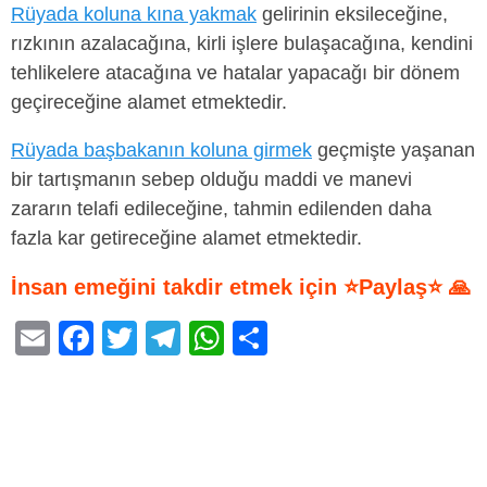
Rüyada koluna kına yakmak
gelirinin eksileceğine,
rızkının azalacağına, kirli işlere bulaşacağına, kendini
tehlikelere atacağına ve hatalar yapacağı bir dönem
geçireceğine alamet etmektedir.
Rüyada başbakanın koluna girmek
geçmişte yaşanan
bir tartışmanın sebep olduğu maddi ve manevi
zararın telafi edileceğine, tahmin edilenden daha
fazla kar getireceğine alamet etmektedir.
İnsan emeğini takdir etmek için ⭐Paylaş⭐ 🙏
E
F
T
T
W
S
m
a
wi
el
h
h
ail
c
tt
e
at
ar
e
er
gr
s
e
b
a
A