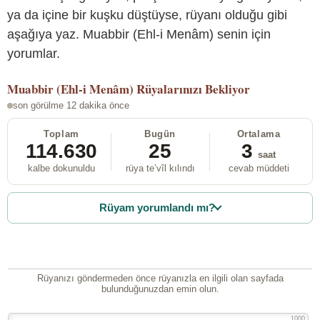
ya da içine bir kuşku düştüyse, rüyanı olduğu gibi
aşağıya yaz. Muabbir (Ehl-i Menâm) senin için
yorumlar.
Muabbir (Ehl-i Menâm)
Rüyalarınızı Bekliyor
son görülme 12 dakika önce
Toplam
Bugün
Ortalama
114.630
25
3
saat
kalbe dokunuldu
rüya te’vîl kılındı
cevab müddeti
Rüyam yorumlandı mı?
Rüyanızı göndermeden önce rüyanızla en ilgili olan sayfada
bulunduğunuzdan emin olun.
1000