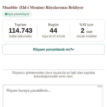
Muabbir (Ehl-i Menâm)
Rüyalarınızı Bekliyor
rüya yorumluyor
Toplam
Bugün
%93 için
114.743
44
2
saat
kalbe dokunuldu
rüya te’vîl kılındı
cevab müddeti
Rüyam yorumlandı mı?
Rüyanızı göndermeden önce rüyanızla en ilgili olan sayfada
bulunduğunuzdan emin olun.
1000