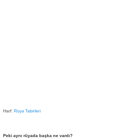
Harf:
Rüya Tabirleri
Peki aynı rüyada başka ne vardı?