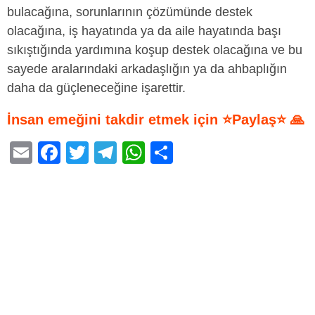
bulacağına, sorunlarının çözümünde destek
olacağına, iş hayatında ya da aile hayatında başı
sıkıştığında yardımına koşup destek olacağına ve bu
sayede aralarındaki arkadaşlığın ya da ahbaplığın
daha da güçleneceğine işarettir.
İnsan emeğini takdir etmek için ⭐Paylaş⭐ 🙏
E
F
T
T
W
S
m
a
wi
el
h
h
ail
c
tt
e
at
ar
e
er
gr
s
e
b
a
A
o
m
p
o
p
k