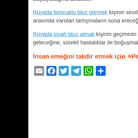
Rüyada boncuklu bluz görmek
kişinin sevd
arasında varolan tartışmaların sona erece
Rüyada siyah bluz almak
kişinin geçiminin
geleceğine, sürekli hastalıklar ile boğuşma
İnsan emeğini takdir etmek için ⭐P
E
F
T
T
W
S
m
a
wi
el
h
h
ail
c
tt
e
at
ar
e
er
gr
s
e
b
a
A
o
m
p
o
p