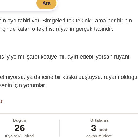
Ara
sinin ayrı tabiri var. Simgeleri tek tek oku ama her birinin
içinde kalan o tek his, rüyanın gerçek tabiridir.
is iyiye mi işaret kötüye mi, ayırt edebiliyorsan rüyanı
gelmiyorsa, ya da içine bir kuşku düştüyse, rüyanı olduğu
enin için yorumlar.
or
Bugün
Ortalama
26
3
saat
rüya te’vîl kılındı
cevab müddeti