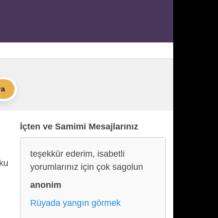
ra
İçten ve Samimi Mesajlarınız
teşekkür ederim, isabetli
uku
yorumlarınız için çok sagolun
anonim
Rüyada yangın görmek