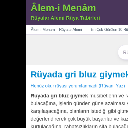
Âlem-i Menâm
Rüyalar Alemi Rüya Tabirleri
Menü
Âlem-i Menam – Rüyalar Alemi
En Çok Görülen 10 Rü
Rüyada gri bluz giyme
Henüz okur rüyası yorumlanmadı (Rüyanı Yaz)
Rüyada gri bluz giymek
musibetlerin ve r
bulacağına, işlerin günden güne azalması y
karşılaşacağına, planların istediği gibi gi
değerlendirerek çok büyük başarılar ve kaz
kurtulacağına, rahatsızlıkların şifa bulacağ