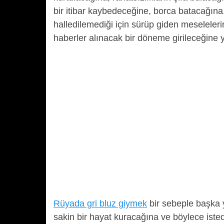
bir itibar kaybedeceğine, borca batacağına
halledilemediği için sürüp giden meseleler
haberler alınacak bir döneme girileceğine 
Rüyada gri bluz giymek
bir sebeple başka y
sakin bir hayat kuracağına ve böylece istedi