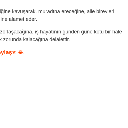
iğine kavuşarak, muradına ereceğine, aile bireyleri
ğine alamet eder.
 zorlaşacağına, iş hayatının günden güne kötü bir hale
k zorunda kalacağına delalettir.
aylaş⭐ 🙏