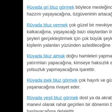
Rüyada gri bluz görmek
böylece mesleğin
hazzını yaşayacağına, özgüveninin artacağı
Rüyada bluz vermek
çok güzel bir mevkiye 
kalkacağına, yaşayacağı bazı olaylardan ötü
şeyleri gerçekleştirmek için çok büyük şey
kişilerin yalanları yüzünden azledileceğine 
Rüyada bluz almak
doğru hamleleri yapmak
yatırımları yapacağına, kimseye haksızlık
yolsuzluk yapmayacağına işarettir.
Rüyada ipek bluz görmek
çok hayırlı ve gü
yaşanacağına rivayet eder.
Rüyada yeşil bluz görmek
dost ya da akrab
manevi olarak rahat geçirilen bir dönemin 
başlayacağına delalettir.