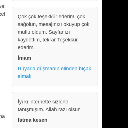
ve
zel
Çok çok teşekkür ederim, çok
sağolun, mesajınızı okuyup çok
mutlu oldum, Sayfanızı
kaydettim, tekrar Teşekkür
ederim.
İmam
Rüyada düşmanın elinden bıçak
almak
İyi ki internette sizlerle
tanışmışım. Allah razı olsun
aha
fatma kesen