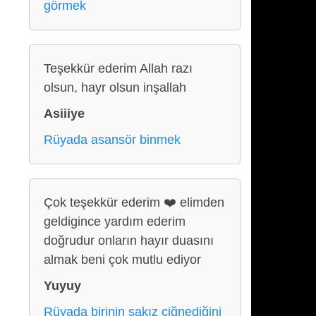
görmek
Teşekkür ederim Allah razı
olsun, hayr olsun inşallah
Asiiiye
Rüyada asansör binmek
Çok teşekkür ederim ❤️ elimden
geldigince yardım ederim
doğrudur onların hayır duasını
almak beni çok mutlu ediyor
Yuyuy
Rüyada birinin sakız çiğnediğini