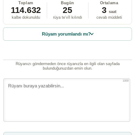
Toplam
Bugün
Ortalama
114.632
25
3
saat
kalbe dokunuldu
rüya te’vîl kılındı
cevab müddeti
Rüyam yorumlandı mı?
Rüyanızı göndermeden önce rüyanızla en ilgili olan sayfada
bulunduğunuzdan emin olun.
1000