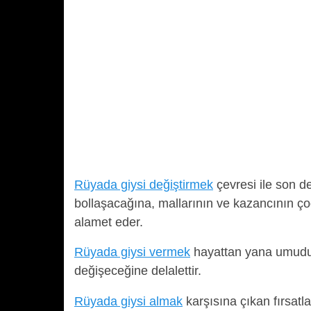
Rüyada giysi değiştirmek
çevresi ile son d
bollaşacağına, mallarının ve kazancının ç
alamet eder.
Rüyada giysi vermek
hayattan yana umudun
değişeceğine delalettir.
Rüyada giysi almak
karşısına çıkan fırsatla