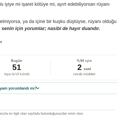
is iyiye mi işaret kötüye mi, ayırt edebiliyorsan rüyanı
gelmiyorsa, ya da içine bir kuşku düştüyse, rüyanı olduğu
senin için yorumlar; nasibi de hayır duandır.
or
Bugün
%94 için
51
2
saat
rüya te’vîl kılındı
cevab müddeti
yam yorumlandı mı?
ızla en ilgili olan sayfada bulunduğunuzdan emin olun.