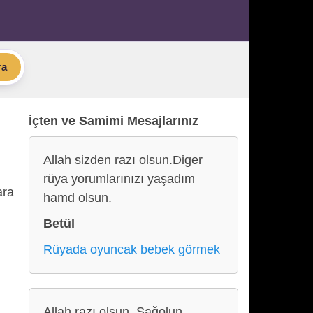
ra
İçten ve Samimi Mesajlarınız
Allah sizden razı olsun.Diger
rüya yorumlarınızı yaşadım
ara
hamd olsun.
Betül
Rüyada oyuncak bebek görmek
Allah razı olsun. Sağolun,