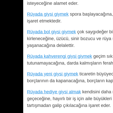
isteyeceğine alamet eder.
Rüyada giysi giymek
spora başlayacağına, 
işaret etmektedir.
Rüyada bol giysi giymek
çok saygıdeğer bi
kirleneceğine, üzücü, sinir bozucu ve rüya
yaşanacağına delalettir.
Rüyada kahverengi giysi giymek
geçim sıkı
tutunamayacağına, darda kalmışların ferahl
Rüyada yeni giysi giymek
ticaretin büyüyec
borçlarının da kapanacağına, borçların kap
Rüyada hediye giysi almak
kendisini daha 
geçeceğine, hayırlı bir iş için aile büyükleri
tartışmadan galip çıkılacağına işaret eder.