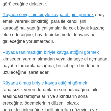
görüleceğine delalettir.
Rüyada sevgilinin biriyle kavga ettiğini görmek
epey
emek vererek biriktirdiği para ile kendi işini
kuracağına, yaptığı çalışmalar ile çok büyük kazanç
elde edeceğine, hayırlı bir kısmetle dünyaevine
girileceğine yorulmaktadır.
Rüyada tanımadığın biriyle kavga ettiğini görmek
kimseden yardım almadan veya kimseye el açmadan
hayatın tamamlanacağına, bir sebeple bir dönem
üzüleceğine işaret eder.
Rüyada ölmüş biriyle kavga ettiğini görmek
rahatsızlık veren durumların son bulacağına, aile
arasındaki tartışmaların ve sıkıntıların sona
ereceğine, ödemelerinin düzenli olarak
gerçekleştirileceğine, belli bir refah düzeyinin ve