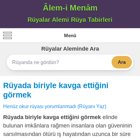
Âlem-i Menâm
Rüyalar Alemi Rüya Tabirleri
Menü
Rüyalar Aleminde Ara
Ara
Rüyada biriyle kavga ettiğini
görmek
Henüz okur rüyası yorumlanmadı (Rüyanı Yaz)
Rüyada biriyle kavga ettiğini görmek
elinde
bulunan imkânlara rağmen insanlara olan güveninin
sarsılmasından ötürü iş hayatından uzunca bir süre