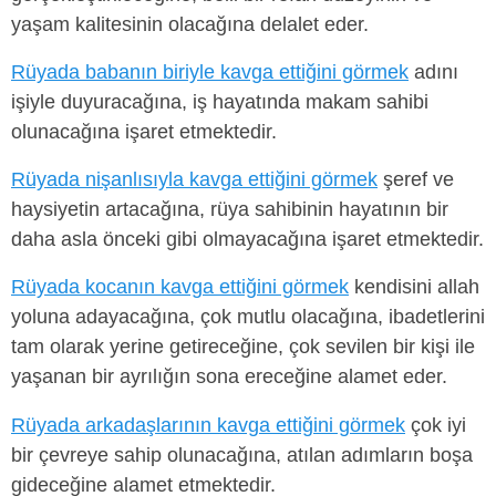
yaşam kalitesinin olacağına delalet eder.
Rüyada babanın biriyle kavga ettiğini görmek
adını
işiyle duyuracağına, iş hayatında makam sahibi
olunacağına işaret etmektedir.
Rüyada nişanlısıyla kavga ettiğini görmek
şeref ve
haysiyetin artacağına, rüya sahibinin hayatının bir
daha asla önceki gibi olmayacağına işaret etmektedir.
Rüyada kocanın kavga ettiğini görmek
kendisini allah
yoluna adayacağına, çok mutlu olacağına, ibadetlerini
tam olarak yerine getireceğine, çok sevilen bir kişi ile
yaşanan bir ayrılığın sona ereceğine alamet eder.
Rüyada arkadaşlarının kavga ettiğini görmek
çok iyi
bir çevreye sahip olunacağına, atılan adımların boşa
gideceğine alamet etmektedir.