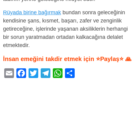
Rüyada birine bağırmak
bundan sonra geleceğinin
kendisine şans, kısmet, başarı, zafer ve zenginlik
getireceğine, işlerinde yaşanan aksiliklerin herhangi
bir sorun yaratmadan ortadan kalkacağına delalet
etmektedir.
İnsan emeğini takdir etmek için ⭐Paylaş⭐ 🙏
E
F
T
T
W
S
m
a
wi
el
h
h
ail
c
tt
e
at
ar
e
er
gr
s
e
b
a
A
o
m
p
o
p