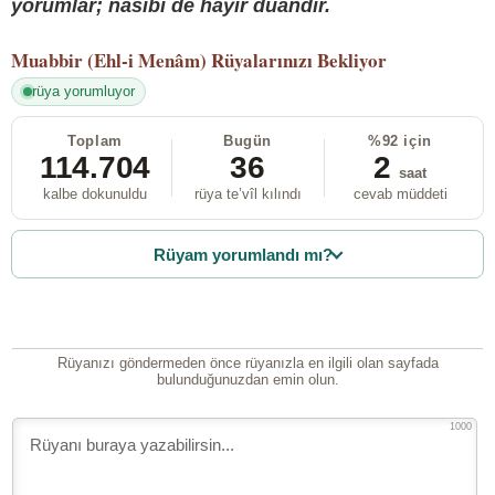
yorumlar; nasibi de hayır duandır.
Muabbir (Ehl-i Menâm)
Rüyalarınızı Bekliyor
rüya yorumluyor
Toplam
Bugün
%92 için
114.704
36
2
saat
kalbe dokunuldu
rüya te’vîl kılındı
cevab müddeti
Rüyam yorumlandı mı?
Rüyanızı göndermeden önce rüyanızla en ilgili olan sayfada
bulunduğunuzdan emin olun.
1000