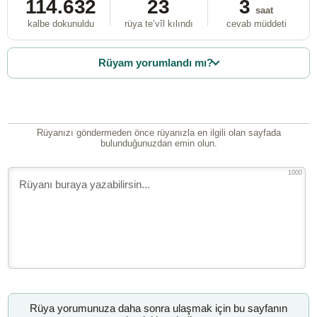
114.632
23
3
saat
kalbe dokunuldu
rüya te’vîl kılındı
cevab müddeti
Rüyam yorumlandı mı?
Rüyanızı göndermeden önce rüyanızla en ilgili olan sayfada
bulunduğunuzdan emin olun.
1000
Rüya yorumunuza daha sonra ulaşmak için bu sayfanın