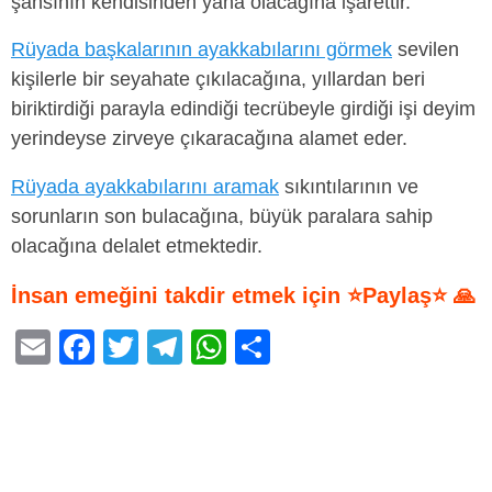
şansının kendisinden yana olacağına işarettir.
Rüyada başkalarının ayakkabılarını görmek
sevilen
kişilerle bir seyahate çıkılacağına, yıllardan beri
biriktirdiği parayla edindiği tecrübeyle girdiği işi deyim
yerindeyse zirveye çıkaracağına alamet eder.
Rüyada ayakkabılarını aramak
sıkıntılarının ve
sorunların son bulacağına, büyük paralara sahip
olacağına delalet etmektedir.
İnsan emeğini takdir etmek için ⭐Paylaş⭐ 🙏
E
F
T
T
W
S
m
a
wi
el
h
h
ail
c
tt
e
at
ar
e
er
gr
s
e
b
a
A