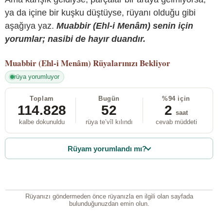
ya da içine bir kuşku düştüyse, rüyanı olduğu gibi
aşağıya yaz.
Muabbir (Ehl-i Menâm) senin için
yorumlar; nasibi de hayır duandır.
Muabbir (Ehl-i Menâm)
Rüyalarınızı Bekliyor
rüya yorumluyor
Toplam
Bugün
%94 için
114.828
52
2
saat
kalbe dokunuldu
rüya te’vîl kılındı
cevab müddeti
Rüyam yorumlandı mı?
Rüyanızı göndermeden önce rüyanızla en ilgili olan sayfada
bulunduğunuzdan emin olun.