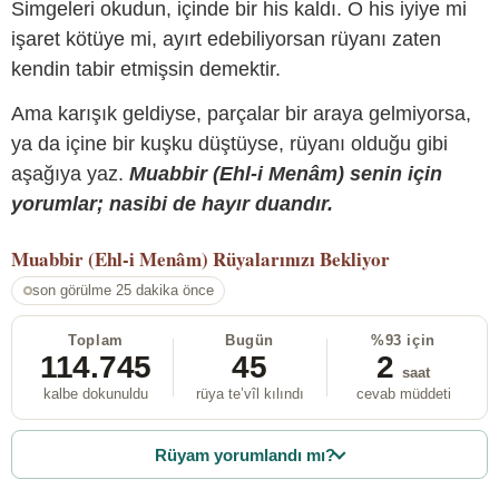
Simgeleri okudun, içinde bir his kaldı. O his iyiye mi
işaret kötüye mi, ayırt edebiliyorsan rüyanı zaten
kendin tabir etmişsin demektir.
Ama karışık geldiyse, parçalar bir araya gelmiyorsa,
ya da içine bir kuşku düştüyse, rüyanı olduğu gibi
aşağıya yaz.
Muabbir (Ehl-i Menâm) senin için
yorumlar; nasibi de hayır duandır.
Muabbir (Ehl-i Menâm)
Rüyalarınızı Bekliyor
son görülme 25 dakika önce
Toplam
Bugün
%93 için
114.745
45
2
saat
kalbe dokunuldu
rüya te’vîl kılındı
cevab müddeti
Rüyam yorumlandı mı?