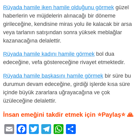
Rüyada hamile iken hamile olduğunu görmek
güzel
haberlerin ve müjdelerin alınacağı bir döneme
girileceğine, kendisine miras yolu ile kalacak bir arsa
veya tarlanın satışından sonra yüksek meblağlar
kazanacağına delalettir.
Rüyada hamile kadını hamile görmek
bol dua
edeceğine, vefa göstereceğine rivayet etmektedir.
Rüyada hamile başkasını hamile görmek
bir süre bu
durumun devam edeceğine, girdiği işlerde kısa süre
içinde büyük zararlara uğrayacağına ve çok
üzüleceğine delalettir.
İnsan emeğini takdir etmek için ⭐Paylaş⭐ 🙏
E
F
T
T
W
S