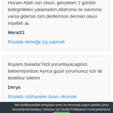
Hocam Allah razı olsun, gerçekten 2 gündür
tedirginlikten yatamadım Allah'ıma ne sıkıntıniz
varsa gidersin tüm dertlerinize derman olsun
inşallah 🙏
Meral21
Rüyada ekmeğe çiş yapmak
Ruyami bukadar hizli yorumlayacaginizi
beklemiyordum Ayrica guzel yorumunuz icin de
tesekkur ederim
Derya
Rüyada sübhaneke duası okumak
Veri politikasındaki amaçlarla sınırlı ve mevzuata uygun şekilde çerez
konumlandırmaktayız. Detaylar için Gizlilik Politikamızı inceleyebilirsiniz.