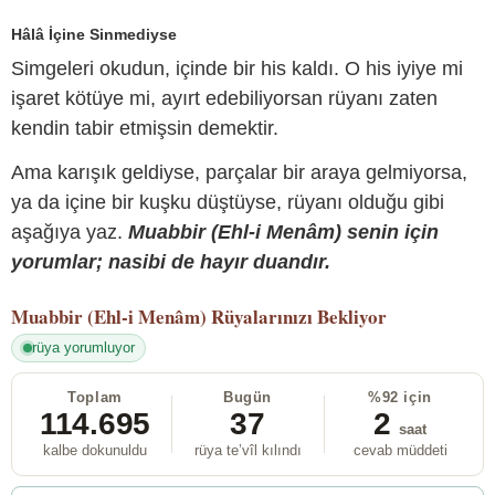
Hâlâ İçine Sinmediyse
Simgeleri okudun, içinde bir his kaldı. O his iyiye mi
işaret kötüye mi, ayırt edebiliyorsan rüyanı zaten
kendin tabir etmişsin demektir.
Ama karışık geldiyse, parçalar bir araya gelmiyorsa,
ya da içine bir kuşku düştüyse, rüyanı olduğu gibi
aşağıya yaz.
Muabbir (Ehl-i Menâm) senin için
yorumlar; nasibi de hayır duandır.
Muabbir (Ehl-i Menâm)
Rüyalarınızı Bekliyor
rüya yorumluyor
Toplam
Bugün
%92 için
114.695
37
2
saat
kalbe dokunuldu
rüya te’vîl kılındı
cevab müddeti