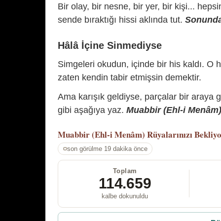
Bir olay, bir nesne, bir yer, bir kişi... hep
sende bıraktığı hissi aklında tut.
Sonunda 
Hâlâ İçine Sinmediyse
Simgeleri okudun, içinde bir his kaldı. O h
zaten kendin tabir etmişsin demektir.
Ama karışık geldiyse, parçalar bir araya 
gibi aşağıya yaz.
Muabbir (Ehl-i Menâm) 
Muabbir (Ehl-i Menâm)
Rüyalarınızı Bekliy
son görülme 19 dakika önce
Toplam
114.659
kalbe dokunuldu