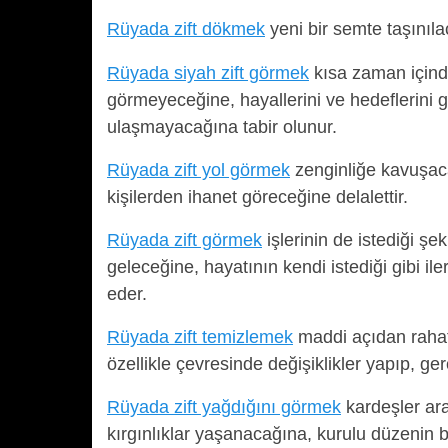
Rüyada zift dökmek
yeni bir semte taşınıla
Rüyada siyah zift görmek
kısa zaman içinde
görmeyeceğine, hayallerini ve hedeflerini g
ulaşmayacağına tabir olunur.
Rüyada zift yol görmek
zenginliğe kavuşaca
kişilerden ihanet göreceğine delalettir.
Rüyada zift görmek
işlerinin de istediği ş
geleceğine, hayatının kendi istediği gibi i
eder.
Rüyada zift temizlemek
maddi açıdan rahat 
özellikle çevresinde değişiklikler yapıp, g
Rüyada zift yağdığını görmek
kardeşler ara
kırgınlıklar yaşanacağına, kurulu düzenin