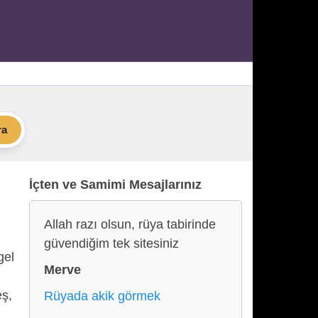
ra
İçten ve Samimi Mesajlarınız
Allah razı olsun, rüya tabirinde
güvendiğim tek sitesiniz
gel
Merve
eş,
Rüyada akik görmek