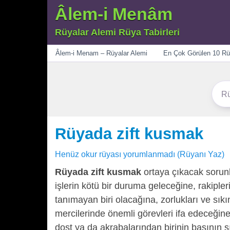
Âlem-i Menâm
Rüyalar Alemi Rüya Tabirleri
Menü
Âlem-i Menam – Rüyalar Alemi
En Çok Görülen 10 Rü
Rüyada zift kusmak
Henüz okur rüyası yorumlanmadı (Rüyanı Yaz)
Rüyada zift kusmak
ortaya çıkacak sorunl
işlerin kötü bir duruma geleceğine, rakipl
tanımayan biri olacağına, zorlukları ve sıkı
mercilerinde önemli görevleri ifa edeceğin
dost ya da akrabalarından birinin başının 