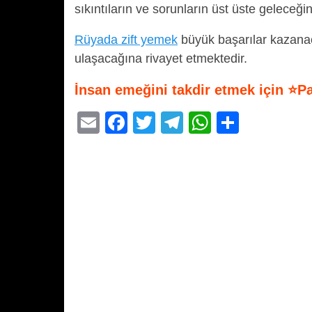
sıkıntıların ve sorunların üst üste geleceğ
Rüyada zift yemek
büyük başarılar kazanac
ulaşacağına rivayet etmektedir.
İnsan emeğini takdir etmek için ⭐P
E
F
T
T
W
S
m
a
wi
el
h
h
ail
c
tt
e
at
ar
e
er
gr
s
e
b
a
A
o
m
p
o
p
k