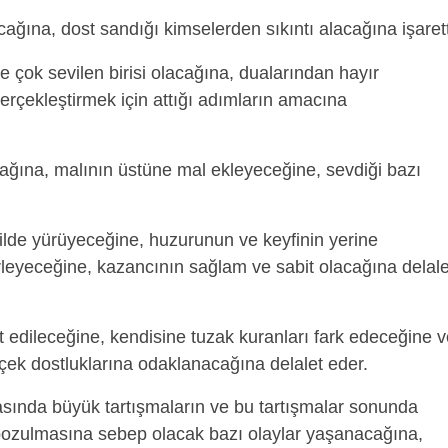
cağına, dost sandığı kimselerden sıkıntı alacağına işarett
 çok sevilen birisi olacağına, dualarından hayır
erçekleştirmek için attığı adımların amacına
ğına, malının üstüne mal ekleyeceğine, sevdiği bazı
ekilde yürüyeceğine, huzurunun ve keyfinin yerine
lerleyeceğine, kazancının sağlam ve sabit olacağına delale
edileceğine, kendisine tuzak kuranları fark edeceğine v
erçek dostluklarına odaklanacağına delalet eder.
sında büyük tartışmaların ve bu tartışmalar sonunda
 bozulmasına sebep olacak bazı olaylar yaşanacağına,