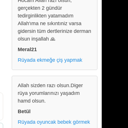
Hocam Allah razı olsun,
gerçekten 2 gündür
tedirginlikten yatamadım
Allah'ıma ne sıkıntıniz varsa
gidersin tüm dertlerinize derman
olsun inşallah 🙏
Meral21
Rüyada ekmeğe çiş yapmak
Allah sizden razı olsun.Diger
rüya yorumlarınızı yaşadım
hamd olsun.
Betül
Rüyada oyuncak bebek görmek