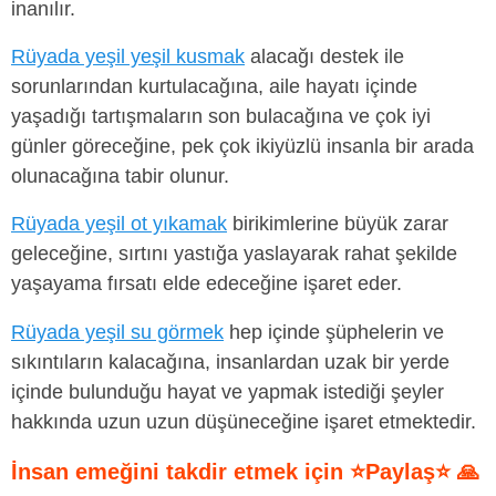
inanılır.
Rüyada yeşil yeşil kusmak
alacağı destek ile
sorunlarından kurtulacağına, aile hayatı içinde
yaşadığı tartışmaların son bulacağına ve çok iyi
günler göreceğine, pek çok ikiyüzlü insanla bir arada
olunacağına tabir olunur.
Rüyada yeşil ot yıkamak
birikimlerine büyük zarar
geleceğine, sırtını yastığa yaslayarak rahat şekilde
yaşayama fırsatı elde edeceğine işaret eder.
Rüyada yeşil su görmek
hep içinde şüphelerin ve
sıkıntıların kalacağına, insanlardan uzak bir yerde
içinde bulunduğu hayat ve yapmak istediği şeyler
hakkında uzun uzun düşüneceğine işaret etmektedir.
İnsan emeğini takdir etmek için ⭐Paylaş⭐ 🙏