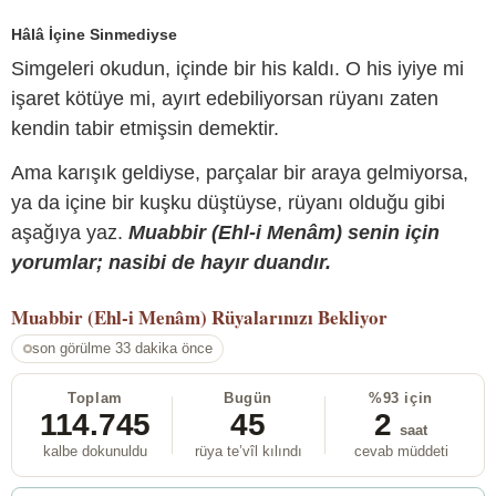
Hâlâ İçine Sinmediyse
Simgeleri okudun, içinde bir his kaldı. O his iyiye mi
işaret kötüye mi, ayırt edebiliyorsan rüyanı zaten
kendin tabir etmişsin demektir.
Ama karışık geldiyse, parçalar bir araya gelmiyorsa,
ya da içine bir kuşku düştüyse, rüyanı olduğu gibi
aşağıya yaz.
Muabbir (Ehl-i Menâm) senin için
yorumlar; nasibi de hayır duandır.
Muabbir (Ehl-i Menâm)
Rüyalarınızı Bekliyor
son görülme 33 dakika önce
Toplam
Bugün
%93 için
114.745
45
2
saat
kalbe dokunuldu
rüya te’vîl kılındı
cevab müddeti