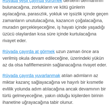
Rüyada yeşil çayırda yürümek
dertlerin dermanının
bulunacağına, zorlukların ve kötü günlerin
aşılacağına, parasızlık, yokluk ve işsizlik içinde geçen
zamanların unutulacağına, kazancın çoğalacağına,
muradın gerçekleşeceğine, iş hayatı içinde yaşadığı
üzücü olaylardan kısa süre içinde kurtulacağına
rivayet eder.
Rüyada çayırda at görmek
uzun zaman önce ara
verilmiş okula devam edileceğine, üzerindeki yükün
az da olsa hafiflemesinin sağlanacağına rivayet eder.
Rüyada çayırda yuvarlanmak
atılan adımların az
miktar kazanç sağlayacağına ve hayırlı bir kısmetle
evlilik yolunda adım atılacağına ancak devamının bir
türlü gelmeyeceğine, yakın olduğu kişilerden birinin
ihanetine uğrayacağına tabir olunur.