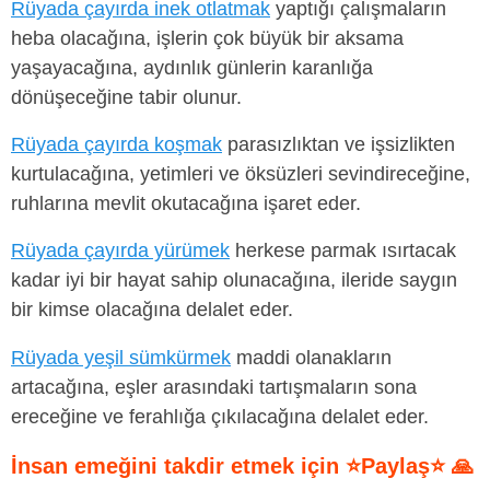
Rüyada çayırda inek otlatmak
yaptığı çalışmaların
heba olacağına, işlerin çok büyük bir aksama
yaşayacağına, aydınlık günlerin karanlığa
dönüşeceğine tabir olunur.
Rüyada çayırda koşmak
parasızlıktan ve işsizlikten
kurtulacağına, yetimleri ve öksüzleri sevindireceğine,
ruhlarına mevlit okutacağına işaret eder.
Rüyada çayırda yürümek
herkese parmak ısırtacak
kadar iyi bir hayat sahip olunacağına, ileride saygın
bir kimse olacağına delalet eder.
Rüyada yeşil sümkürmek
maddi olanakların
artacağına, eşler arasındaki tartışmaların sona
ereceğine ve ferahlığa çıkılacağına delalet eder.
İnsan emeğini takdir etmek için ⭐Paylaş⭐ 🙏