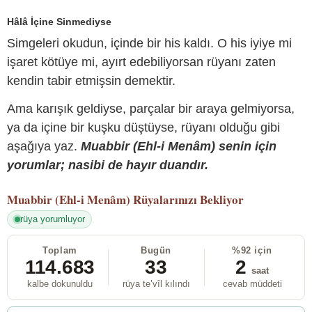
Hâlâ İçine Sinmediyse
Simgeleri okudun, içinde bir his kaldı. O his iyiye mi
işaret kötüye mi, ayırt edebiliyorsan rüyanı zaten
kendin tabir etmişsin demektir.
Ama karışık geldiyse, parçalar bir araya gelmiyorsa,
ya da içine bir kuşku düştüyse, rüyanı olduğu gibi
aşağıya yaz.
Muabbir (Ehl-i Menâm) senin için
yorumlar; nasibi de hayır duandır.
Muabbir (Ehl-i Menâm)
Rüyalarınızı Bekliyor
rüya yorumluyor
Toplam
Bugün
%92 için
114.683
33
2
saat
kalbe dokunuldu
rüya te’vîl kılındı
cevab müddeti