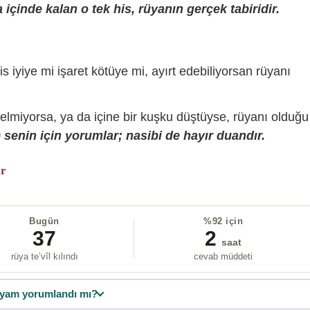
içinde kalan o tek his, rüyanın gerçek tabiridir.
is iyiye mi işaret kötüye mi, ayırt edebiliyorsan rüyanı
gelmiyorsa, ya da içine bir kuşku düştüyse, rüyanı olduğu
senin için yorumlar; nasibi de hayır duandır.
or
Bugün
%92 için
37
2
saat
rüya te’vîl kılındı
cevab müddeti
yam yorumlandı mı?