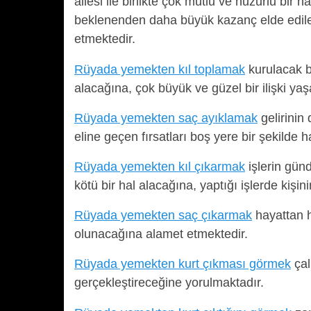
ailesi ile birlikte çok mutlu ve huzurlu bir 
beklenenden daha büyük kazanç elde edilec
etmektedir.
Rüyada yemekten kıl toplamak
kurulacak bi
alacağına, çok büyük ve güzel bir ilişki ya
Rüyada yemekten saç ayıklamak
gelirinin
eline geçen fırsatları boş yere bir şekilde 
Rüyada yemekten kıl çıkarmak
işlerin gün
kötü bir hal alacağına, yaptığı işlerde kişini
Rüyada yemekten saç çıkarmak
hayattan he
olunacağına alamet etmektedir.
Rüyada yemekten kurt çıkması görmek
çal
gerçekleştireceğine yorulmaktadır.