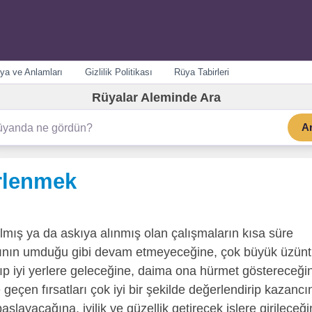
ya ve Anlamları
Gizlilik Politikası
Rüya Tabirleri
Rüyalar Aleminde Ara
A
rlenmek
lmış ya da askıya alınmış olan çalışmaların kısa süre
ncının umduğu gibi devam etmeyeceğine, çok büyük üzün
atıp iyi yerlere geleceğine, daima ona hürmet göstereceği
eçen fırsatları çok iyi bir şekilde değerlendirip kazancı
aşlayacağına, iyilik ve güzellik getirecek işlere girileceğ