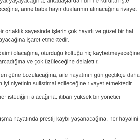
hayat yaşayacağına, arkadaşlardan biri ile kurulan işte
eğine, anne baba hayır dualarının alınacağına rivayet
r ortaklık sayesinde işlerin çok hayırlı ve güzel bir hal
şayacağına işaret etmektedir.
 daimi olacağına, oturduğu koltuğu hiç kaybetmeyeceğine
harcadığına ve çok üzüleceğine delalettir.
den güne bozulacağına, aile hayatının gün geçtikçe daha
n iyi niyetinin suiistimal edileceğine rivayet etmektedir.
r istediğini alacağına, itibarı yüksek bir yönetici
ışma hayatında prestij kaybı yaşanacağına, her hayalini