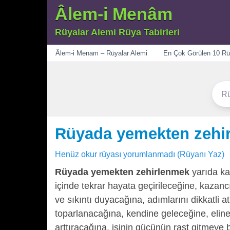
Âlem-i Menâm
Rüyalar Alemi Rüya Tabirleri
Menü
Âlem-i Menam – Rüyalar Alemi
En Çok Görülen 10 Rü
Rüyada yemekten zehi
Henüz okur rüyası yorumlanmadı (Rüyanı Yaz)
Rüyada yemekten zehirlenmek
yarıda ka
içinde tekrar hayata geçirileceğine, kaza
ve sıkıntı duyacağına, adımlarını dikkatli 
toparlanacağına, kendine geleceğine, eline g
arttıracağına, işinin gücünün rast gitmeye b