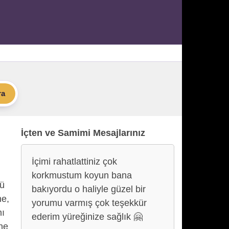
ra
İçten ve Samimi Mesajlarınız
İçimi rahatlattiniz çok
korkmustum koyun bana
tü
bakıyordu o haliyle güzel bir
ne,
yorumu varmış çok teşekkür
nı
ederim yüreğinize sağlık 🤗
ine