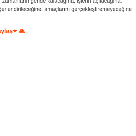
 zamanların geride kalacağına, işlerin açılacağına,
değerlendirileceğine, amaçlarını gerçekleştiremeyeceğine
aylaş⭐ 🙏