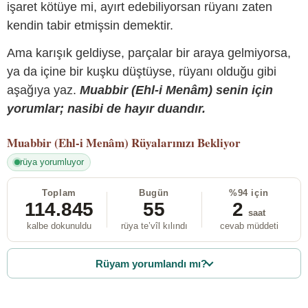
işaret kötüye mi, ayırt edebiliyorsan rüyanı zaten
kendin tabir etmişsin demektir.
Ama karışık geldiyse, parçalar bir araya gelmiyorsa,
ya da içine bir kuşku düştüyse, rüyanı olduğu gibi
aşağıya yaz.
Muabbir (Ehl-i Menâm) senin için
yorumlar; nasibi de hayır duandır.
Muabbir (Ehl-i Menâm)
Rüyalarınızı Bekliyor
rüya yorumluyor
Toplam
Bugün
%94 için
114.845
55
2
saat
kalbe dokunuldu
rüya te’vîl kılındı
cevab müddeti
Rüyam yorumlandı mı?