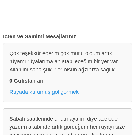
İçten ve Samimi Mesajlarınız
Çok teşekkür ederim çok mutlu oldum artık
rüyamı rüyalarıma anlatabileceğim bir yer var
Allah'ım sana şükürler olsun ağzınıza sağlık
0 Gülistan arı
Rüyada kurumuş göl görmek
Sabah saatlerinde unutmayalım diye aceleden
yazdım akabinde artık gördüğüm her rüyayı size
nacizane yazmayı arzu ediyorum. Ne kadar