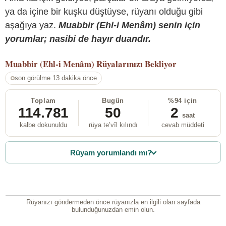
ya da içine bir kuşku düştüyse, rüyanı olduğu gibi
aşağıya yaz.
Muabbir (Ehl-i Menâm) senin için
yorumlar; nasibi de hayır duandır.
Muabbir (Ehl-i Menâm)
Rüyalarınızı Bekliyor
son görülme 13 dakika önce
Toplam
Bugün
%94 için
114.781
50
2
saat
kalbe dokunuldu
rüya te’vîl kılındı
cevab müddeti
Rüyam yorumlandı mı?
Rüyanızı göndermeden önce rüyanızla en ilgili olan sayfada
bulunduğunuzdan emin olun.