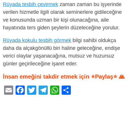
Rüyada tesbih çevirmek
zaman zaman bu işyerinde
verilen hizmetle ilgili olarak seminerlere gidileceğine
ve konusunda uzman bir kişi olunacağına, aile
hayatında ters giden şeylerin düzeleceğine yorulur.
Rüyada kokulu tesbih görmek
bilgi sahibi oldukça
daha da alçakgönüllü biri haline geleceğine, endişe
verici olaylar yaşanacağına, mutsuz ve huzursuz
günler geçirileceğine işaret eder.
İnsan emeğini takdir etmek için ⭐Paylaş⭐ 🙏
E
F
T
T
W
S
m
a
wi
el
h
h
ail
c
tt
e
at
ar
e
er
gr
s
e
b
a
A