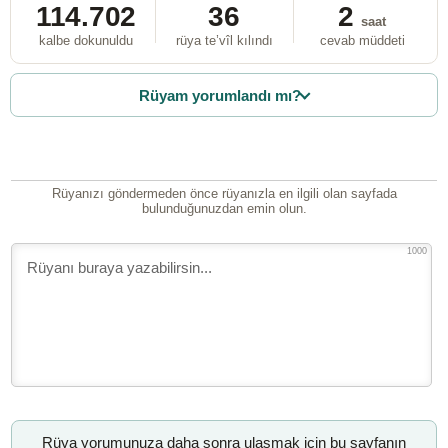
114.702
36
2
saat
kalbe dokunuldu
rüya te’vîl kılındı
cevab müddeti
Rüyam yorumlandı mı?
Rüyanızı göndermeden önce rüyanızla en ilgili olan sayfada
bulunduğunuzdan emin olun.
1000
Rüya yorumunuza daha sonra ulaşmak için bu sayfanın