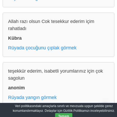
Allah razı olsun Cok tesekkur ederim içim
rahatladı
Kübra
Rüyada çocuğunu çıplak görmek
teşekkür ederim, isabetli yorumlarınız için çok
sagolun
anonim
Rüyada yangın görmek
Veri politikasındaki amaçlarla sınırlı ve mevzuata uygun şekilde çerez
konumlandırmaktayız. Detaylar için Gizlilik Politikamızı inceleyebilirsiniz.
Tamam