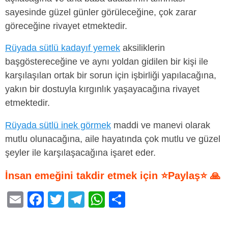
sayesinde güzel günler görüleceğine, çok zarar
göreceğine rivayet etmektedir.
Rüyada sütlü kadayıf yemek
aksiliklerin
başgöstereceğine ve aynı yoldan gidilen bir kişi ile
karşılaşılan ortak bir sorun için işbirliği yapılacağına,
yakın bir dostuyla kırgınlık yaşayacağına rivayet
etmektedir.
Rüyada sütlü inek görmek
maddi ve manevi olarak
mutlu olunacağına, aile hayatında çok mutlu ve güzel
şeyler ile karşılaşacağına işaret eder.
İnsan emeğini takdir etmek için ⭐Paylaş⭐ 🙏
E
F
T
T
W
S
m
a
wi
el
h
h