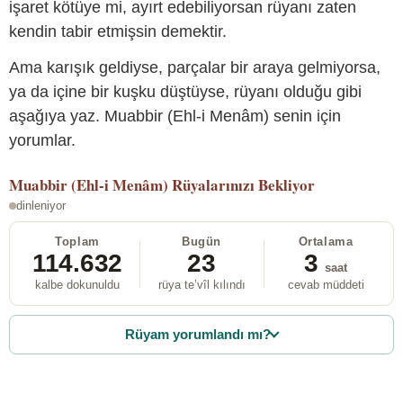
işaret kötüye mi, ayırt edebiliyorsan rüyanı zaten
kendin tabir etmişsin demektir.
Ama karışık geldiyse, parçalar bir araya gelmiyorsa,
ya da içine bir kuşku düştüyse, rüyanı olduğu gibi
aşağıya yaz. Muabbir (Ehl-i Menâm) senin için
yorumlar.
Muabbir (Ehl-i Menâm)
Rüyalarınızı Bekliyor
dinleniyor
Toplam
Bugün
Ortalama
114.632
23
3
saat
kalbe dokunuldu
rüya te’vîl kılındı
cevab müddeti
Rüyam yorumlandı mı?