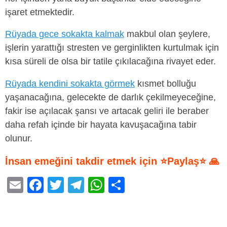
işaret etmektedir.
Rüyada gece sokakta kalmak
makbul olan şeylere,
işlerin yarattığı stresten ve gerginlikten kurtulmak için
kısa süreli de olsa bir tatile çıkılacağına rivayet eder.
Rüyada kendini sokakta görmek
kısmet bolluğu
yaşanacağına, gelecekte de darlık çekilmeyeceğine,
fakir ise açılacak şansı ve artacak geliri ile beraber
daha refah içinde bir hayata kavuşacağına tabir
olunur.
İnsan emeğini takdir etmek için ⭐Paylaş⭐ 🙏
E
F
T
T
W
S
m
a
wi
el
h
h
ail
c
tt
e
at
ar