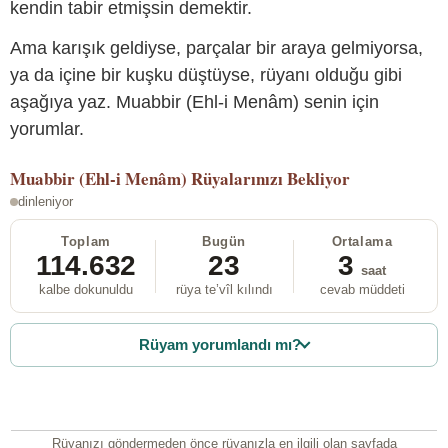
kendin tabir etmişsin demektir.
Ama karışık geldiyse, parçalar bir araya gelmiyorsa,
ya da içine bir kuşku düştüyse, rüyanı olduğu gibi
aşağıya yaz. Muabbir (Ehl-i Menâm) senin için
yorumlar.
Muabbir (Ehl-i Menâm)
Rüyalarınızı Bekliyor
dinleniyor
Toplam
Bugün
Ortalama
114.632
23
3
saat
kalbe dokunuldu
rüya te’vîl kılındı
cevab müddeti
Rüyam yorumlandı mı?
Rüyanızı göndermeden önce rüyanızla en ilgili olan sayfada