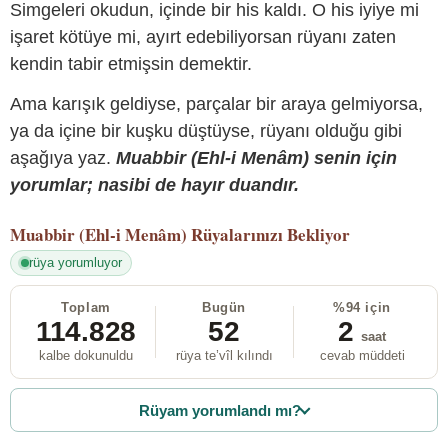
Simgeleri okudun, içinde bir his kaldı. O his iyiye mi
işaret kötüye mi, ayırt edebiliyorsan rüyanı zaten
kendin tabir etmişsin demektir.
Ama karışık geldiyse, parçalar bir araya gelmiyorsa,
ya da içine bir kuşku düştüyse, rüyanı olduğu gibi
aşağıya yaz.
Muabbir (Ehl-i Menâm) senin için
yorumlar; nasibi de hayır duandır.
Muabbir (Ehl-i Menâm)
Rüyalarınızı Bekliyor
rüya yorumluyor
Toplam
Bugün
%94 için
114.828
52
2
saat
kalbe dokunuldu
rüya te’vîl kılındı
cevab müddeti
Rüyam yorumlandı mı?