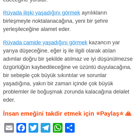
Rüyada ilişki yaşadığını görmek
ayrılıkların
birleşmeyle noktalanacağına, yeni bir şehre
yerleşileceğine alamet eder.
Rüyada camide yaşadığını görmek
kazancın yar
yarıya düşeceğine, eğer iş ile ilgili olarak atılan
adımlar doğru bir şekilde atılmaz ve iyi düşünülmezse
özgürlüğün kaybedileceğine ve üzüntü duyulacağına,
bir sebeple çok büyük sıkıntılar ve sorunlar
yaşadığına, yakın bir zaman içinde çok büyük
problemler ile boğuşmak zorunda kalacağına delalet
eder.
İnsan emeğini takdir etmek için ⭐Paylaş⭐ 🙏
E
F
T
T
W
S