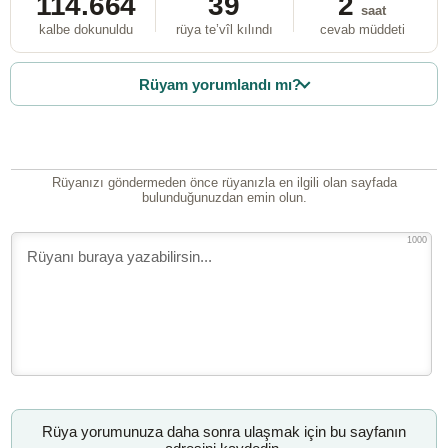
114.664
39
2
saat
kalbe dokunuldu
rüya te’vîl kılındı
cevab müddeti
Rüyam yorumlandı mı?
Rüyanızı göndermeden önce rüyanızla en ilgili olan sayfada
bulunduğunuzdan emin olun.
1000
Rüya yorumunuza daha sonra ulaşmak için bu sayfanın