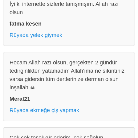
İyi ki internette sizlerle tanışmışım. Allah razı
olsun
fatma kesen
Rüyada yelek giymek
Hocam Allah razı olsun, gerçekten 2 gündür
tedirginlikten yatamadım Allah'ıma ne sıkıntıniz
varsa gidersin tüm dertlerinize derman olsun
inşallah 🙏
Meral21
Rüyada ekmeğe çiş yapmak
Çok çok teşekkür ederim, çok sağolun,