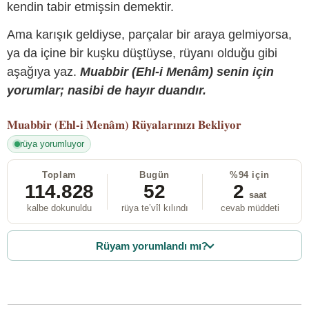
kendin tabir etmişsin demektir.
Ama karışık geldiyse, parçalar bir araya gelmiyorsa,
ya da içine bir kuşku düştüyse, rüyanı olduğu gibi
aşağıya yaz.
Muabbir (Ehl-i Menâm) senin için
yorumlar; nasibi de hayır duandır.
Muabbir (Ehl-i Menâm)
Rüyalarınızı Bekliyor
rüya yorumluyor
Toplam
Bugün
%94 için
114.828
52
2
saat
kalbe dokunuldu
rüya te’vîl kılındı
cevab müddeti
Rüyam yorumlandı mı?