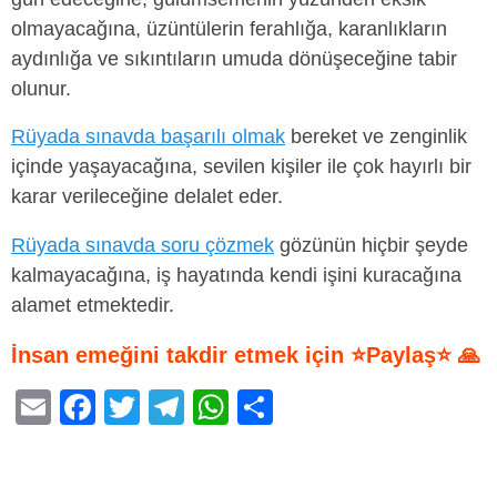
olmayacağına, üzüntülerin ferahlığa, karanlıkların
aydınlığa ve sıkıntıların umuda dönüşeceğine tabir
olunur.
Rüyada sınavda başarılı olmak
bereket ve zenginlik
içinde yaşayacağına, sevilen kişiler ile çok hayırlı bir
karar verileceğine delalet eder.
Rüyada sınavda soru çözmek
gözünün hiçbir şeyde
kalmayacağına, iş hayatında kendi işini kuracağına
alamet etmektedir.
İnsan emeğini takdir etmek için ⭐Paylaş⭐ 🙏
E
F
T
T
W
S
m
a
wi
el
h
h
ail
c
tt
e
at
ar