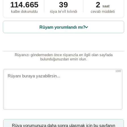
114.665
39
2
saat
kalbe dokunuldu
rüya te’vîl kılındı
cevab müddeti
Rüyam yorumlandı mı?
Rüyanızı göndermeden önce rüyanızla en ilgili olan sayfada
bulunduğunuzdan emin olun.
1000
Rüya yorumunuza daha sonra ulaşmak için bu sayfanın