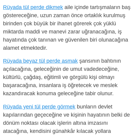
Rüyada tül perde dikmek
aile içinde tartışmaların baş
göstereceğine, uzun zaman önce ortaklık kurulmuş
birinden çok büyük bir ihanet görerek çok yüklü
miktarda maddi ve manevi zarar uğranacağına, iş
hayatında çok tanınan ve güvenilen biri olunacağına
alamet etmektedir.
Rüyada beyaz tül perde asmak
şansının bahtının
açılacağına, geleceğinin de umut vadedeceğine,
kültürlü, çağdaş, eğitimli ve görgülü kişi olmayı
başaracağına, insanlara iş öğretecek ve meslek
kazandıracak konuma geleceğine tabir olunur.
Rüyada yeni tül perde görmek
bunların devlet
kapılarından geçeceğine ve kişinin hayatının belki de
dönüm noktası olacak işlerin altına imzasını
atacağına, kendisini günahkâr kılacak yollara