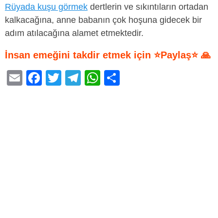
Rüyada kuşu görmek
dertlerin ve sıkıntıların ortadan
kalkacağına, anne babanın çok hoşuna gidecek bir
adım atılacağına alamet etmektedir.
İnsan emeğini takdir etmek için ⭐Paylaş⭐ 🙏
E
F
T
T
W
S
m
a
wi
el
h
h
ail
c
tt
e
at
ar
e
er
gr
s
e
b
a
A
o
m
p
o
p
k