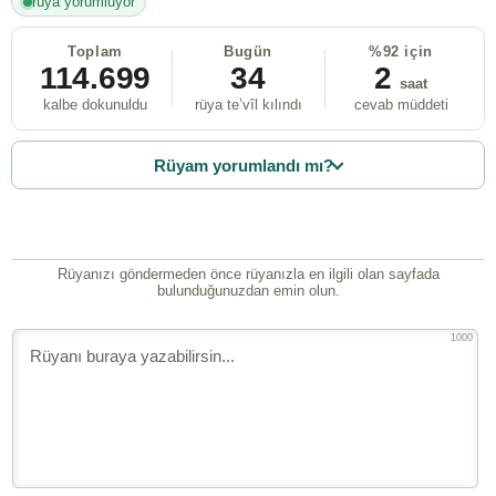
rüya yorumluyor
Toplam
Bugün
%92 için
114.699
34
2
saat
kalbe dokunuldu
rüya te’vîl kılındı
cevab müddeti
Rüyam yorumlandı mı?
Rüyanızı göndermeden önce rüyanızla en ilgili olan sayfada
bulunduğunuzdan emin olun.
1000