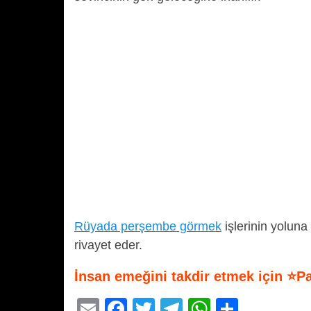
Rüyada perşembe görmek
işlerinin yolun
rivayet eder.
İnsan emeğini takdir etmek için ⭐P
E
F
T
T
W
S