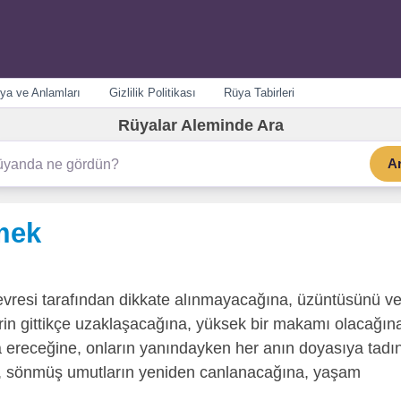
ya ve Anlamları
Gizlilik Politikası
Rüya Tabirleri
Rüyalar Aleminde Ara
A
mek
evresi tarafından dikkate alınmayacağına, üzüntüsünü v
rin gittikçe uzaklaşacağına, yüksek bir makamı olacağın
a ereceğine, onların yanındayken her anın doyasıya tadın
e, sönmüş umutların yeniden canlanacağına, yaşam