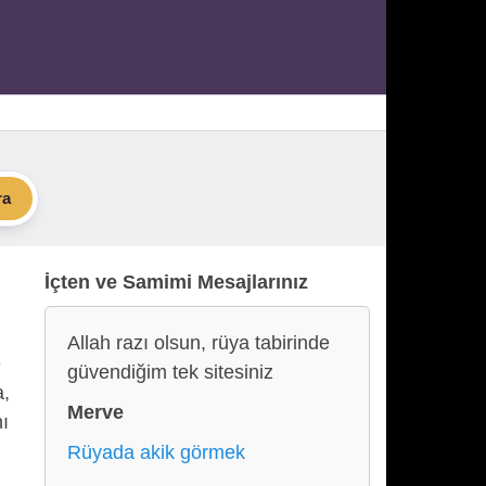
ra
İçten ve Samimi Mesajlarınız
Allah razı olsun, rüya tabirinde
e
güvendiğim tek sitesiniz
a,
Merve
ı
Rüyada akik görmek