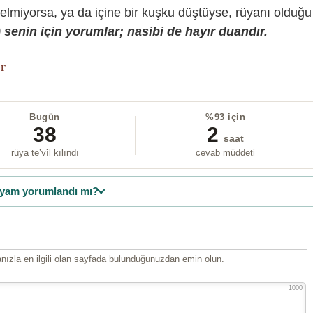
gelmiyorsa, ya da içine bir kuşku düştüyse, rüyanı olduğu
senin için yorumlar; nasibi de hayır duandır.
or
Bugün
%93 için
38
2
saat
rüya te’vîl kılındı
cevab müddeti
yam yorumlandı mı?
ızla en ilgili olan sayfada bulunduğunuzdan emin olun.
1000