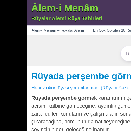
Âlem-i Menâm
Rüyalar Alemi Rüya Tabirleri
Menü
Âlem-i Menam – Rüyalar Alemi
En Çok Görülen 10 Rü
Rüyada perşembe gör
Henüz okur rüyası yorumlanmadı (Rüyanı Yaz)
Rüyada perşembe görmek
kararlarının ç
acısını kalbine gömeceğine, aydınlık günle
zarar edilen konuların ve çalışmaların son
çıkaracağına, borcunun da hafifleyeceğin
sevincinin geri geleceğine inanılır.