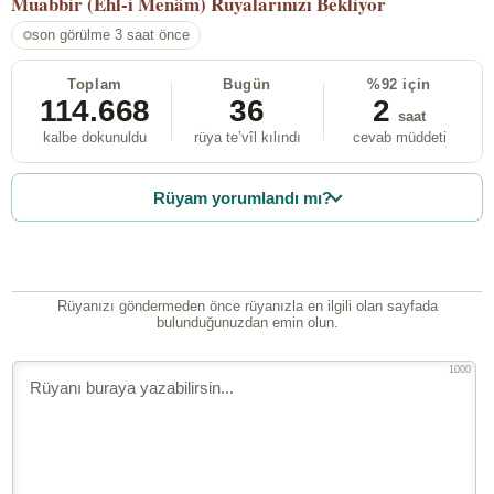
Muabbir (Ehl-i Menâm)
Rüyalarınızı Bekliyor
son görülme 3 saat önce
Toplam
Bugün
%92 için
114.668
36
2
saat
kalbe dokunuldu
rüya te’vîl kılındı
cevab müddeti
Rüyam yorumlandı mı?
Rüyanızı göndermeden önce rüyanızla en ilgili olan sayfada
bulunduğunuzdan emin olun.
1000