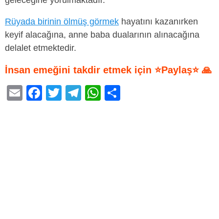
geleceğine yorulmaktadır.
Rüyada birinin ölmüş görmek
hayatını kazanırken
keyif alacağına, anne baba dualarının alınacağına
delalet etmektedir.
İnsan emeğini takdir etmek için ⭐Paylaş⭐ 🙏
E
F
T
T
W
S
m
a
wi
el
h
h
ail
c
tt
e
at
ar
e
er
gr
s
e
b
a
A
o
m
p
o
p
k