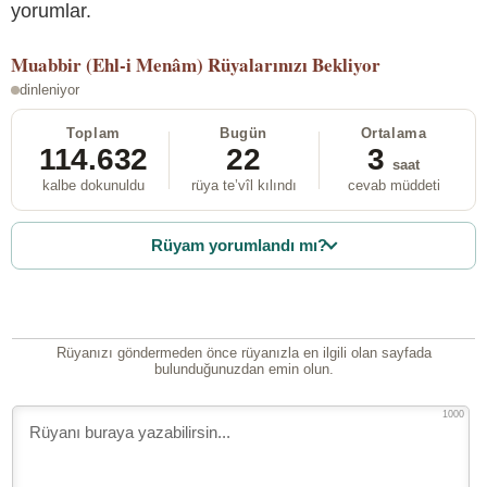
yorumlar.
Muabbir (Ehl-i Menâm)
Rüyalarınızı Bekliyor
dinleniyor
Toplam
Bugün
Ortalama
114.632
22
3
saat
kalbe dokunuldu
rüya te’vîl kılındı
cevab müddeti
Rüyam yorumlandı mı?
Rüyanızı göndermeden önce rüyanızla en ilgili olan sayfada
bulunduğunuzdan emin olun.
1000