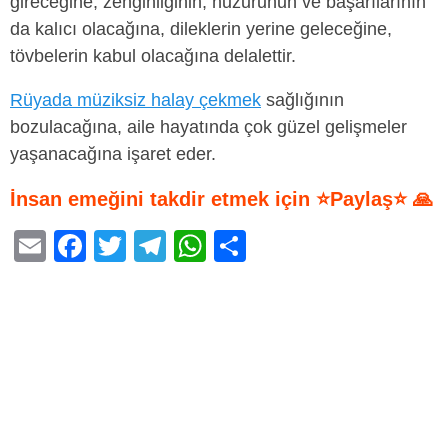
gireceğine, zenginliğinin, huzurunun ve başarılarının
da kalıcı olacağına, dileklerin yerine geleceğine,
tövbelerin kabul olacağına delalettir.
Rüyada müziksiz halay çekmek
sağlığının
bozulacağına, aile hayatında çok güzel gelişmeler
yaşanacağına işaret eder.
İnsan emeğini takdir etmek için ⭐Paylaş⭐ 🙏
E
F
T
T
W
S
m
a
wi
el
h
h
ail
c
tt
e
at
ar
e
er
gr
s
e
b
a
A
o
m
p
o
p