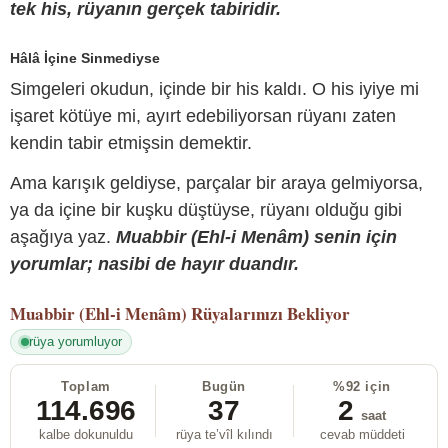
tek his, rüyanın gerçek tabiridir.
Hâlâ İçine Sinmediyse
Simgeleri okudun, içinde bir his kaldı. O his iyiye mi
işaret kötüye mi, ayırt edebiliyorsan rüyanı zaten
kendin tabir etmişsin demektir.
Ama karışık geldiyse, parçalar bir araya gelmiyorsa,
ya da içine bir kuşku düştüyse, rüyanı olduğu gibi
aşağıya yaz.
Muabbir (Ehl-i Menâm) senin için
yorumlar; nasibi de hayır duandır.
Muabbir (Ehl-i Menâm)
Rüyalarınızı Bekliyor
rüya yorumluyor
Toplam
Bugün
%92 için
114.696
37
2
saat
kalbe dokunuldu
rüya te’vîl kılındı
cevab müddeti