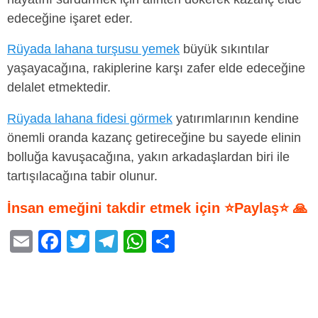
edeceğine işaret eder.
Rüyada lahana turşusu yemek
büyük sıkıntılar
yaşayacağına, rakiplerine karşı zafer elde edeceğine
delalet etmektedir.
Rüyada lahana fidesi görmek
yatırımlarının kendine
önemli oranda kazanç getireceğine bu sayede elinin
bolluğa kavuşacağına, yakın arkadaşlardan biri ile
tartışılacağına tabir olunur.
İnsan emeğini takdir etmek için ⭐Paylaş⭐ 🙏
E
F
T
T
W
S
m
a
wi
el
h
h
ail
c
tt
e
at
ar
e
er
gr
s
e