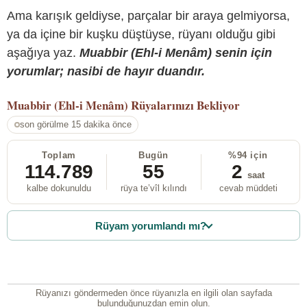
Ama karışık geldiyse, parçalar bir araya gelmiyorsa,
ya da içine bir kuşku düştüyse, rüyanı olduğu gibi
aşağıya yaz.
Muabbir (Ehl-i Menâm) senin için
yorumlar; nasibi de hayır duandır.
Muabbir (Ehl-i Menâm)
Rüyalarınızı Bekliyor
son görülme 15 dakika önce
Toplam
Bugün
%94 için
114.789
55
2
saat
kalbe dokunuldu
rüya te’vîl kılındı
cevab müddeti
Rüyam yorumlandı mı?
Rüyanızı göndermeden önce rüyanızla en ilgili olan sayfada
bulunduğunuzdan emin olun.