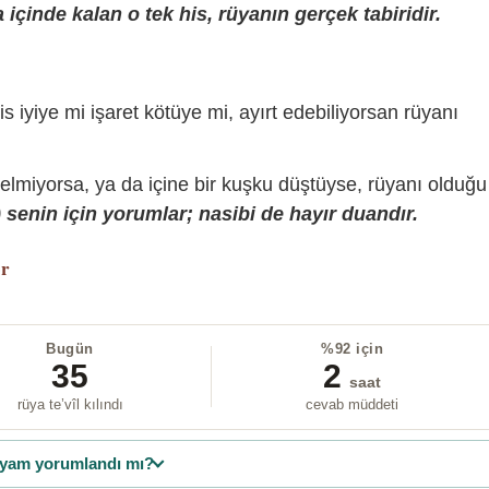
içinde kalan o tek his, rüyanın gerçek tabiridir.
is iyiye mi işaret kötüye mi, ayırt edebiliyorsan rüyanı
gelmiyorsa, ya da içine bir kuşku düştüyse, rüyanı olduğu
senin için yorumlar; nasibi de hayır duandır.
or
Bugün
%92 için
35
2
saat
rüya te’vîl kılındı
cevab müddeti
yam yorumlandı mı?