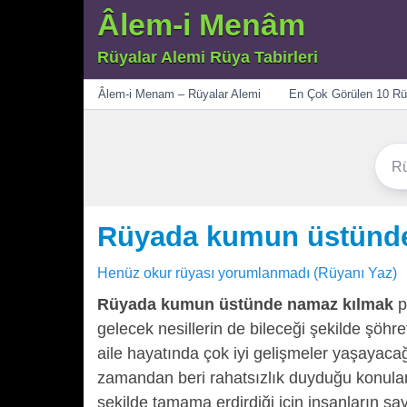
Âlem-i Menâm
Rüyalar Alemi Rüya Tabirleri
Menü
Âlem-i Menam – Rüyalar Alemi
En Çok Görülen 10 Rü
Rüyada kumun üstünd
Henüz okur rüyası yorumlanmadı (Rüyanı Yaz)
Rüyada kumun üstünde namaz kılmak
p
gelecek nesillerin de bileceği şekilde şöhr
aile hayatında çok iyi gelişmeler yaşayaca
zamandan beri rahatsızlık duyduğu konuları 
şekilde tamama erdirdiği için insanların sa