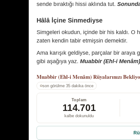
sende bıraktığı hissi aklında tut.
Sonunda 
Hâlâ İçine Sinmediyse
Simgeleri okudun, içinde bir his kaldı. O h
zaten kendin tabir etmişsin demektir.
Ama karışık geldiyse, parçalar bir araya 
gibi aşağıya yaz.
Muabbir (Ehl-i Menâm) 
Muabbir (Ehl-i Menâm)
Rüyalarınızı Bekliy
son görülme 35 dakika önce
Toplam
114.701
kalbe dokunuldu
Rü