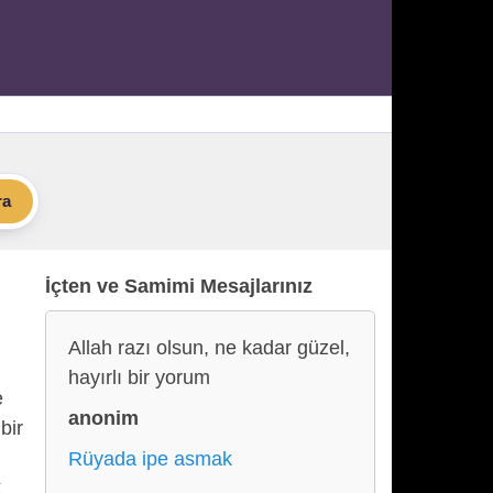
ra
İçten ve Samimi Mesajlarınız
Allah razı olsun, ne kadar güzel,
hayırlı bir yorum
e
anonim
bir
Rüyada ipe asmak
k