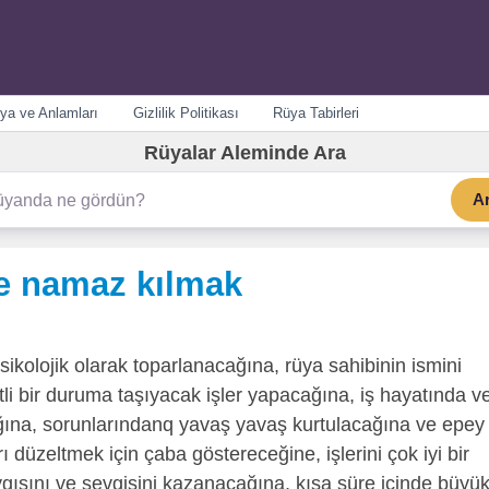
ya ve Anlamları
Gizlilik Politikası
Rüya Tabirleri
Rüyalar Aleminde Ara
A
e namaz kılmak
sikolojik olarak toparlanacağına, rüya sahibinin ismini
etli bir duruma taşıyacak işler yapacağına, iş hayatında v
ğına, sorunlarındanq yavaş yavaş kurtulacağına ve epey 
düzeltmek için çaba göstereceğine, işlerini çok iyi bir
ygısını ve sevgisini kazanacağına, kısa süre içinde büyü