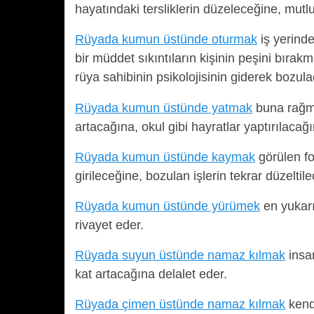
hayatındaki tersliklerin düzeleceğine, mutl
Rüyada kumun üstünde oturmak
iş yerind
bir müddet sıkıntıların kişinin peşini bıra
rüya sahibinin psikolojisinin giderek bozula
Rüyada kumun üstünde yatmak
buna rağme
artacağına, okul gibi hayratlar yaptırılacağı
Rüyada kumun üstünde kaymak
görülen fo
girileceğine, bozulan işlerin tekrar düzeltil
Rüyada kumun üstünde yürümek
en yukarı
rivayet eder.
Rüyada suyun üstünde namaz kılmak
insan
kat artacağına delalet eder.
Rüyada çimen üstünde namaz kılmak
kend