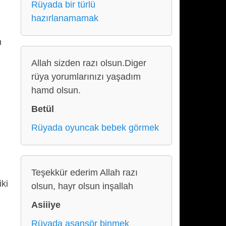
Rüyada bir türlü
hazırlanamamak
n
Allah sizden razı olsun.Diger
rüya yorumlarınızı yaşadım
hamd olsun.
Betül
Rüyada oyuncak bebek görmek
Teşekkür ederim Allah razı
iki
olsun, hayr olsun inşallah
Asiiiye
Rüyada asansör binmek