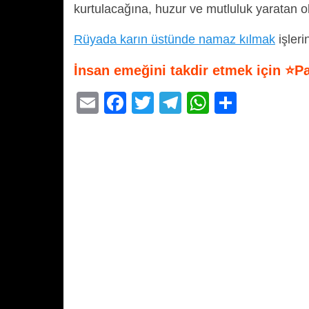
kurtulacağına, huzur ve mutluluk yaratan ol
Rüyada karın üstünde namaz kılmak
işleri
İnsan emeğini takdir etmek için ⭐P
E
F
T
T
W
S
m
a
wi
el
h
h
ail
c
tt
e
at
ar
e
er
gr
s
e
b
a
A
o
m
p
o
p
k