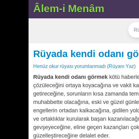
Âlem-i Menâm
Rüyada kendi odanı g
Henüz okur rüyası yorumlanmadı (Rüyanı Yaz)
Rüyada kendi odanı görmek
kötü haberle
çözüleceğini ortaya koyacağına ve vakit k
getireceğine, sorunların kısa zamanda tem
muhabbette olacağına, eski ve güzel günler
engellerin ortadan kalkacağına, gidilen yold
ve ortaklıklar kurularak başarı kazanılacağı
gevşeyeceğine, eline geçen kazançları çok 
güzelleştireceğine delalet eder.