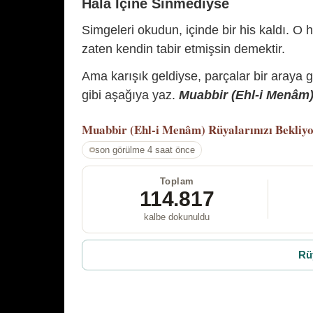
Hâlâ İçine Sinmediyse
Simgeleri okudun, içinde bir his kaldı. O h
zaten kendin tabir etmişsin demektir.
Ama karışık geldiyse, parçalar bir araya 
gibi aşağıya yaz.
Muabbir (Ehl-i Menâm) 
Muabbir (Ehl-i Menâm)
Rüyalarınızı Bekliy
son görülme 4 saat önce
Toplam
114.817
kalbe dokunuldu
Rü