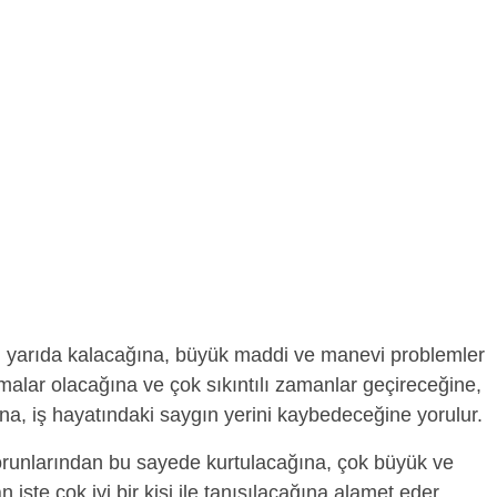
n yarıda kalacağına, büyük maddi ve manevi problemler
şmalar olacağına ve çok sıkıntılı zamanlar geçireceğine,
a, iş hayatındaki saygın yerini kaybedeceğine yorulur.
orunlarından bu sayede kurtulacağına, çok büyük ve
n işte çok iyi bir kişi ile tanışılacağına alamet eder.