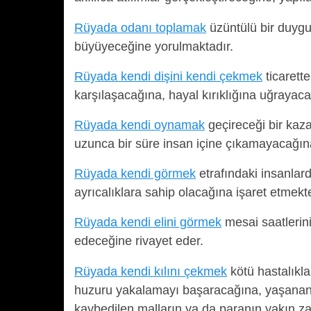
Rüyada odanı toplamak
üzüntülü bir duygu
büyüyeceğine yorulmaktadır.
Rüyada kendi dişini kendi çekmek
ticarett
karşılaşacağına, hayal kırıklığına uğrayac
Rüyada kendi oynamak
geçireceği bir kaz
uzunca bir süre insan içine çıkamayacağına
Rüyada kendi görmek
etrafındaki insanlard
ayrıcalıklara sahip olacağına işaret etmekte
Rüyada kendi elini görmek
mesai saatlerin
edeceğine rivayet eder.
Rüyada kendi kılını çekmek
kötü hastalıkla
huzuru yakalamayı başaracağına, yaşanan k
kaybedilen malların ya da paranın yakın za