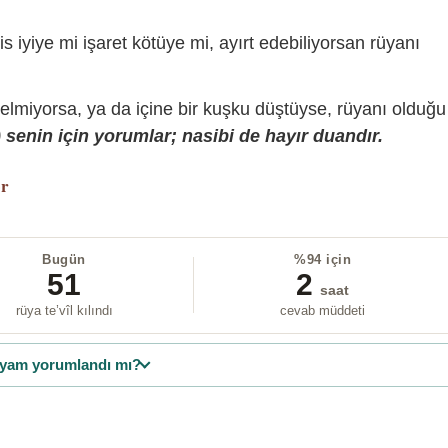
is iyiye mi işaret kötüye mi, ayırt edebiliyorsan rüyanı
gelmiyorsa, ya da içine bir kuşku düştüyse, rüyanı olduğu
senin için yorumlar; nasibi de hayır duandır.
or
Bugün
%94 için
51
2
saat
rüya te’vîl kılındı
cevab müddeti
yam yorumlandı mı?