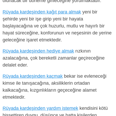
olunacak bir döneme girileceğine yorulmaktadır.
Rüyada kardeşinden kağıt para almak
yeni bir
şehirde yeni bir işe girip yeni bir hayata
başlayacağına ve çok huzurlu, mutlu ve hayırlı bir
hayat süreceğine, konforunun ve neşesinin de yerine
geleceğine işaret etmektedir.
Rüyada kardeşinden hediye almak
rızkının
azalacağına, çok bereketli zamanlar geçireceğine
delalet eder.
Rüyada kardeşinden kaçmak
bekar ise evleneceği
kimse ile tanışacağına, aksiliklerin ortadan
kalkacağına, kızgınlıkların geçeceğine alamet
etmektedir.
Rüyada kardeşinden yardım istemek
kendisini kötü
hissettiren duygu, düşünce ve hatta kişilerden