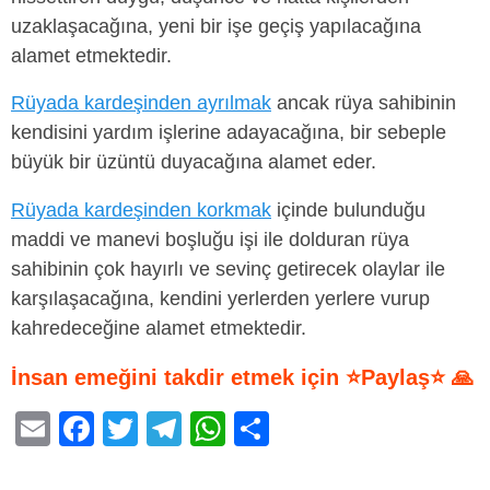
uzaklaşacağına, yeni bir işe geçiş yapılacağına
alamet etmektedir.
Rüyada kardeşinden ayrılmak
ancak rüya sahibinin
kendisini yardım işlerine adayacağına, bir sebeple
büyük bir üzüntü duyacağına alamet eder.
Rüyada kardeşinden korkmak
içinde bulunduğu
maddi ve manevi boşluğu işi ile dolduran rüya
sahibinin çok hayırlı ve sevinç getirecek olaylar ile
karşılaşacağına, kendini yerlerden yerlere vurup
kahredeceğine alamet etmektedir.
İnsan emeğini takdir etmek için ⭐Paylaş⭐ 🙏
E
F
T
T
W
S
m
a
wi
el
h
h