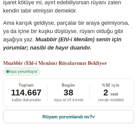
işaret kötüye mi, ayırt edebiliyorsan rüyanı zaten
kendin tabir etmişsin demektir.
Ama karışık geldiyse, parçalar bir araya gelmiyorsa,
ya da içine bir kuşku düştüyse, rüyanı olduğu gibi
aşağıya yaz.
Muabbir (Ehl-i Menâm) senin için
yorumlar; nasibi de hayır duandır.
Muabbir (Ehl-i Menâm)
Rüyalarınızı Bekliyor
rüya yorumluyor
Toplam
Bugün
%92 için
114.667
38
2
saat
kalbe dokunuldu
rüya te’vîl kılındı
cevab müddeti
Rüyam yorumlandı mı?