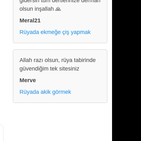
gidersin tüm dertlerinize derman
olsun inşallah 🙏
Meral21
Rüyada ekmeğe çiş yapmak
Allah razı olsun, rüya tabirinde
güvendiğim tek sitesiniz
Merve
Rüyada akik görmek