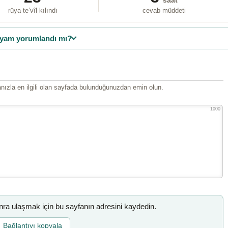
saat
rüya te’vîl kılındı
cevab müddeti
yam yorumlandı mı?
ızla en ilgili olan sayfada bulunduğunuzdan emin olun.
1000
a ulaşmak için bu sayfanın adresini kaydedin.
Bağlantıyı kopyala