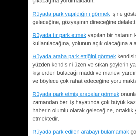
çıkacağına yorulmaktadır.
Rüyada park yapıldığını görmek
işine göst
geleceğine, gözyaşının dineceğine delaletti
Rüyada tır park etmek
yapılan bir hatanın 
kullanılacağına, yolunun açık olacağına al
Rüyada araba park ettiğini görmek
kendisin
yüzden kendisini üzen ve sıkan şeylerin ya
kişilerden bulacağı maddi ve manevi yardı
ve böylece çok rahat edeceğine yorulmakta
Rüyada park etmiş arabalar görmek
onunla
zamandan beri iş hayatında çok büyük kaza
haberin olumlu olarak geleceğine, ortaklık 
etmektedir.
Rüyada park edilen arabayı bulamamak
ço