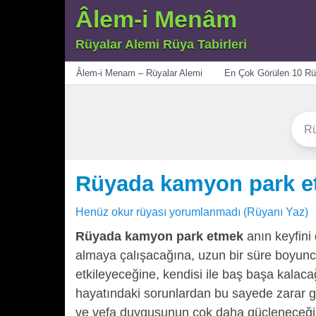
Âlem-i Menâm
Rüyalar Alemi Rüya Tabirleri
Menü
Âlem-i Menam – Rüyalar Alemi
En Çok Görülen 10 Rü
Rüyada kamyon park e
Henüz okur rüyası yorumlanmadı (Rüyanı Yaz)
Rüyada kamyon park etmek
anın keyfini
almaya çalışacağına, uzun bir süre boyun
etkileyeceğine, kendisi ile baş başa kalac
hayatındaki sorunlardan bu sayede zarar 
ve vefa duygusunun çok daha güçleneceğine,