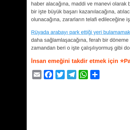
haber alacağına, maddi ve manevi olarak bü
bir işte büyük başarı kazanılacağına, atıla
olunacağına, zararların telafi edileceğine i
Rüyada arabayı park ettiği yeri bulamama
daha sağlamlaşacağına, ferah bir döneme gir
zamandan beri o işte çalışılıyormuş gibi do
İnsan emeğini takdir etmek için ⭐P
E
F
T
T
W
S
m
a
wi
el
h
h
ail
c
tt
e
at
ar
e
er
gr
s
e
b
a
A
o
m
p