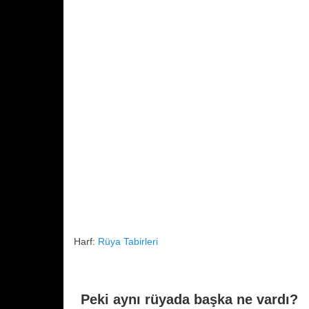
o
p
k
Harf:
Rüya Tabirleri
Peki aynı rüyada başka ne vardı?