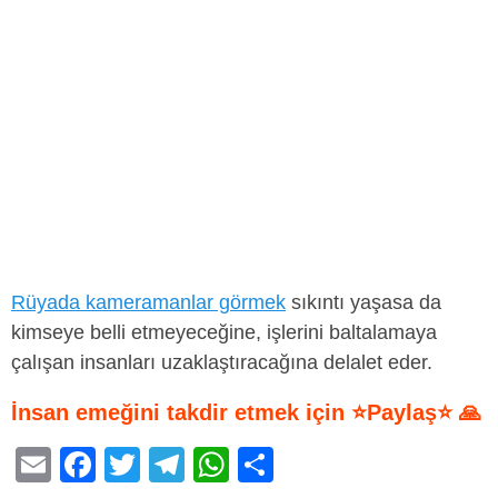
Rüyada kameramanlar görmek
sıkıntı yaşasa da
kimseye belli etmeyeceğine, işlerini baltalamaya
çalışan insanları uzaklaştıracağına delalet eder.
İnsan emeğini takdir etmek için ⭐Paylaş⭐ 🙏
E
F
T
T
W
S