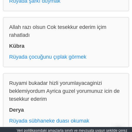
Rüyada şarkı duymak
Allah razı olsun Cok tesekkur ederim içim
rahatladı
Kübra
Rüyada çocuğunu çıplak görmek
Ruyami bukadar hizli yorumlayacaginizi
beklemiyordum Ayrica guzel yorumunuz icin de
tesekkur ederim
Derya
Rüyada sübhaneke duası okumak
Veri politikasındaki amaçlarla sınırlı ve mevzuata uygun şekilde çerez