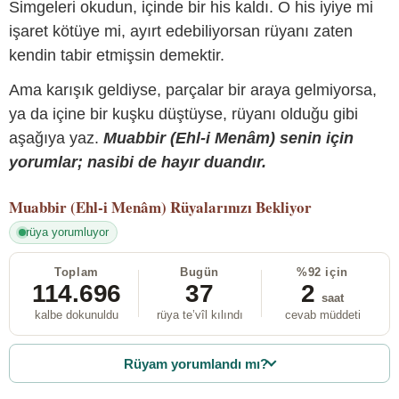
Simgeleri okudun, içinde bir his kaldı. O his iyiye mi
işaret kötüye mi, ayırt edebiliyorsan rüyanı zaten
kendin tabir etmişsin demektir.
Ama karışık geldiyse, parçalar bir araya gelmiyorsa,
ya da içine bir kuşku düştüyse, rüyanı olduğu gibi
aşağıya yaz.
Muabbir (Ehl-i Menâm) senin için
yorumlar; nasibi de hayır duandır.
Muabbir (Ehl-i Menâm)
Rüyalarınızı Bekliyor
rüya yorumluyor
Toplam
Bugün
%92 için
114.696
37
2
saat
kalbe dokunuldu
rüya te’vîl kılındı
cevab müddeti
Rüyam yorumlandı mı?