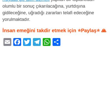
olumlu bir sonuç çıkarılacağına, yurtdışına
gidileceğine, uğradığı zararları telafi edeceğine
yorulmaktadır.
İnsan emeğini takdir etmek için ⭐Paylaş⭐ 🙏
E
F
T
T
W
S
m
a
wi
el
h
h
ail
c
tt
e
at
ar
e
er
gr
s
e
b
a
A
o
m
p
o
p
k