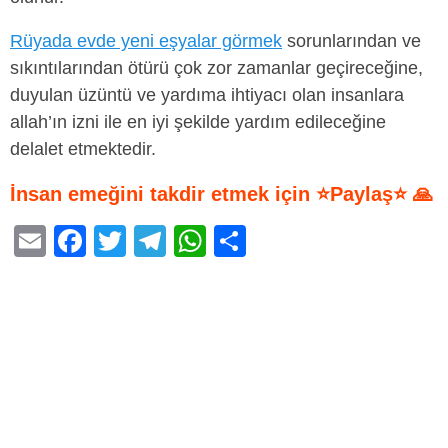
Rüyada evde yeni eşyalar görmek
sorunlarından ve
sıkıntılarından ötürü çok zor zamanlar geçireceğine,
duyulan üzüntü ve yardıma ihtiyacı olan insanlara
allah’ın izni ile en iyi şekilde yardım edileceğine
delalet etmektedir.
İnsan emeğini takdir etmek için ⭐Paylaş⭐ 🙏
E
F
T
T
W
S
m
a
wi
el
h
h
ail
c
tt
e
at
ar
e
er
gr
s
e
b
a
A
o
m
p
o
p