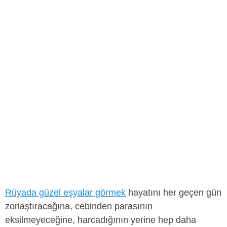
Rüyada güzel eşyalar görmek
hayatını her geçen gün
zorlaştıracağına, cebinden parasının
eksilmeyeceğine, harcadığının yerine hep daha