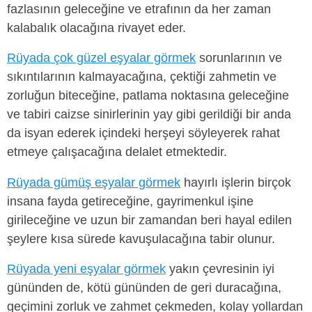
fazlasının geleceğine ve etrafının da her zaman
kalabalık olacağına rivayet eder.
Rüyada çok güzel eşyalar görmek
sorunlarının ve
sıkıntılarının kalmayacağına, çektiği zahmetin ve
zorluğun biteceğine, patlama noktasına geleceğine
ve tabiri caizse sinirlerinin yay gibi gerildiği bir anda
da isyan ederek içindeki herşeyi söyleyerek rahat
etmeye çalışacağına delalet etmektedir.
Rüyada gümüş eşyalar görmek
hayırlı işlerin birçok
insana fayda getireceğine, gayrimenkul işine
girileceğine ve uzun bir zamandan beri hayal edilen
şeylere kısa sürede kavuşulacağına tabir olunur.
Rüyada yeni eşyalar görmek
yakın çevresinin iyi
gününden de, kötü gününden de geri duracağına,
geçimini zorluk ve zahmet çekmeden, kolay yollardan