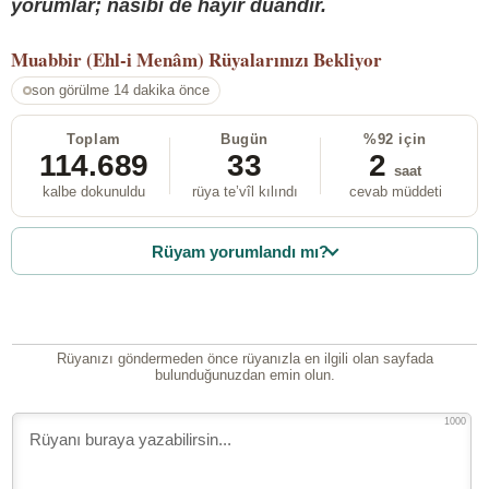
yorumlar; nasibi de hayır duandır.
Muabbir (Ehl-i Menâm)
Rüyalarınızı Bekliyor
son görülme 14 dakika önce
Toplam
Bugün
%92 için
114.689
33
2
saat
kalbe dokunuldu
rüya te’vîl kılındı
cevab müddeti
Rüyam yorumlandı mı?
Rüyanızı göndermeden önce rüyanızla en ilgili olan sayfada
bulunduğunuzdan emin olun.
1000