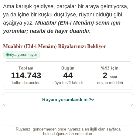
Ama karışık geldiyse, parçalar bir araya gelmiyorsa,
ya da içine bir kuşku düştüyse, rüyanı olduğu gibi
aşağıya yaz.
Muabbir (Ehl-i Menâm) senin için
yorumlar; nasibi de hayır duandır.
Muabbir (Ehl-i Menâm)
Rüyalarınızı Bekliyor
rüya yorumluyor
Toplam
Bugün
%93 için
114.743
44
2
saat
kalbe dokunuldu
rüya te’vîl kılındı
cevab müddeti
Rüyam yorumlandı mı?
Rüyanızı göndermeden önce rüyanızla en ilgili olan sayfada
bulunduğunuzdan emin olun.