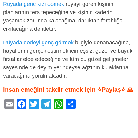
Rüyada genc kızı öpmek
rüyayı gören kişinin
planlarının ters tepeceğine ve kişinin kaderini
yaşamak zorunda kalacağına, darlıktan ferahlığa
çıkılacağına delalettir.
Rüyada dedeyi genç görmek
bilgiyle donanacağına,
hayallerini gerçekleştirmek için eşsiz, güzel ve büyük
fırsatlar elde edeceğine ve tüm bu güzel gelişmeler
sayesinde de deyim yerindeyse ağzının kulaklarına
varacağına yorulmaktadır.
İnsan emeğini takdir etmek için ⭐Paylaş⭐ 🙏
E
F
T
T
W
S
m
a
wi
el
h
h
ail
c
tt
e
at
ar
e
er
gr
s
e