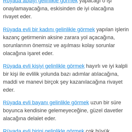
Rüyada ablayı gelinlikle görmek
yapacağı o işi
onaylamayacağına, eskisinden de iyi olacağına
rivayet eder.
Rüyada evli bir kadını gelinlikle görmek
yapılan işlerin
kazanç getirmenin aksine zarara yol açacağına,
sorunlarının önemsiz ve aşılması kolay sorunlar
olacağına işaret eder.
Rüyada evli kişiyi gelinlikle görmek
hayırlı ve iyi kalpli
bir kişi ile evlilik yolunda bazı adımlar atılacağına,
maddi ve manevi birçok şey kazanılacağına rivayet
eder.
Rüyada evli bayanı gelinlikle görmek
uzun bir süre
boyunca kendisine gelemeyeceğine, güzel davetler
alacağına delalet eder.
Rüyada evli birini gelinlikle görmek
çok büyük