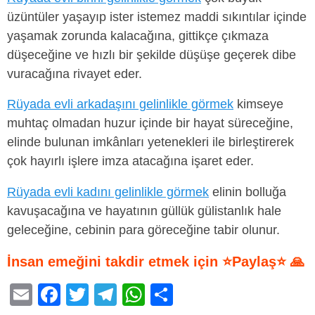
üzüntüler yaşayıp ister istemez maddi sıkıntılar içinde
yaşamak zorunda kalacağına, gittikçe çıkmaza
düşeceğine ve hızlı bir şekilde düşüşe geçerek dibe
vuracağına rivayet eder.
Rüyada evli arkadaşını gelinlikle görmek
kimseye
muhtaç olmadan huzur içinde bir hayat süreceğine,
elinde bulunan imkânları yetenekleri ile birleştirerek
çok hayırlı işlere imza atacağına işaret eder.
Rüyada evli kadını gelinlikle görmek
elinin bolluğa
kavuşacağına ve hayatının güllük gülistanlık hale
geleceğine, cebinin para göreceğine tabir olunur.
İnsan emeğini takdir etmek için ⭐Paylaş⭐ 🙏
E
F
T
T
W
S