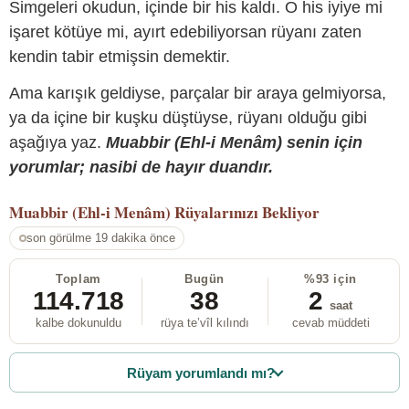
Simgeleri okudun, içinde bir his kaldı. O his iyiye mi
işaret kötüye mi, ayırt edebiliyorsan rüyanı zaten
kendin tabir etmişsin demektir.
Ama karışık geldiyse, parçalar bir araya gelmiyorsa,
ya da içine bir kuşku düştüyse, rüyanı olduğu gibi
aşağıya yaz.
Muabbir (Ehl-i Menâm) senin için
yorumlar; nasibi de hayır duandır.
Muabbir (Ehl-i Menâm)
Rüyalarınızı Bekliyor
son görülme 19 dakika önce
Toplam
Bugün
%93 için
114.718
38
2
saat
kalbe dokunuldu
rüya te’vîl kılındı
cevab müddeti
Rüyam yorumlandı mı?