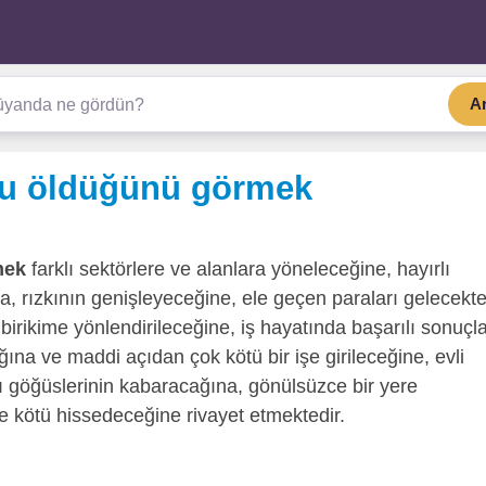
A
u öldüğünü görmek
mek
farklı sektörlere ve alanlara yöneleceğine, hayırlı
ına, rızkının genişleyeceğine, ele geçen paraları gelecekt
n birikime yönlendirileceğine, iş hayatında başarılı sonuçl
na ve maddi açıdan çok kötü bir işe girileceğine, evli
yı göğüslerinin kabaracağına, gönülsüzce bir yere
ve kötü hissedeceğine rivayet etmektedir.