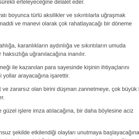
ürekli erteleyeceğine delalet eder.
tı boyunca türlü aksilikler ve sıkıntılarla uğraşmak
, maddi ve manevi olarak çok rahatlayacağı bir döneme
ahlığa, karanlıkların aydınlığa ve sıkıntıların umuda
r haksızlığa uğranılacağına inanılır.
eği ile kazanılan para sayesinde kişinin ihtiyaçlarını
 yollar arayacağına işarettir.
 ve zararsız olan birini düşman zannetmeye, çok büyük 
r.
e güzel işlere imza atılacağına, bir daha böylesine aciz
suz şekilde etkilendiği olayları unutmaya başlayacağına