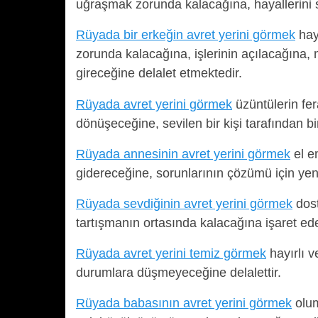
uğraşmak zorunda kalacağına, hayallerini s
Rüyada bir erkeğin avret yerini görmek
haya
zorunda kalacağına, işlerinin açılacağına
gireceğine delalet etmektedir.
Rüyada avret yerini görmek
üzüntülerin fer
dönüşeceğine, sevilen bir kişi tarafından bi
Rüyada annesinin avret yerini görmek
el em
gidereceğine, sorunlarının çözümü için yeni
Rüyada sevdiğinin avret yerini görmek
dost
tartışmanın ortasında kalacağına işaret ede
Rüyada avret yerini temiz görmek
hayırlı v
durumlara düşmeyeceğine delalettir.
Rüyada babasının avret yerini görmek
olum