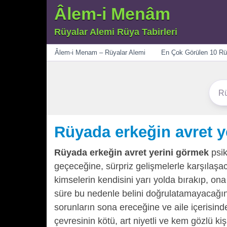
Âlem-i Menâm
Rüyalar Alemi Rüya Tabirleri
Menü
Âlem-i Menam – Rüyalar Alemi
En Çok Görülen 10 Rü
Rüyada erkeğin avret y
Rüyada erkeğin avret yerini görmek
psik
geçeceğine, sürpriz gelişmelerle karşılaşa
kimselerin kendisini yarı yolda bırakıp, o
süre bu nedenle belini doğrulatamayacağın
sorunların sona ereceğine ve aile içerisind
çevresinin kötü, art niyetli ve kem gözlü kiş