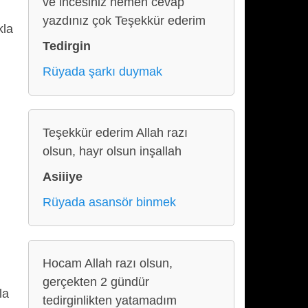
ve incesiniz hemen cevap
yazdınız çok Teşekkür ederim
kla
Tedirgin
Rüyada şarkı duymak
Teşekkür ederim Allah razı
olsun, hayr olsun inşallah
Asiiiye
Rüyada asansör binmek
Hocam Allah razı olsun,
gerçekten 2 gündür
la
tedirginlikten yatamadım