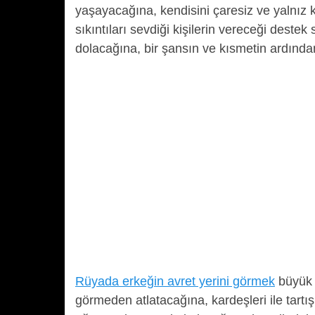
yaşayacağına, kendisini çaresiz ve yalnız 
sıkıntıları sevdiği kişilerin vereceği dest
dolacağına, bir şansın ve kısmetin ardından
Rüyada erkeğin avret yerini görmek
büyük 
görmeden atlatacağına, kardeşleri ile tart