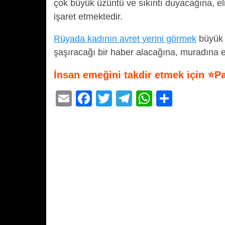
çok büyük üzüntü ve sıkıntı duyacağına, el
işaret etmektedir.
Rüyada kadının avret yerini görmek
büyük 
şaşıracağı bir haber alacağına, muradına 
İnsan emeğini takdir etmek için ⭐P
E
F
T
T
W
S
m
a
wi
el
h
h
ail
c
tt
e
at
ar
e
er
gr
s
e
b
a
A
o
m
p
o
p
k