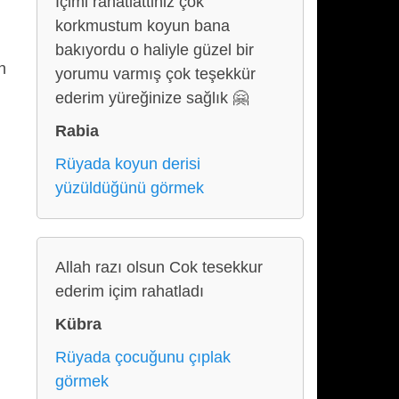
İçimi rahatlattiniz çok
korkmustum koyun bana
bakıyordu o haliyle güzel bir
n
yorumu varmış çok teşekkür
ederim yüreğinize sağlık 🤗
Rabia
Rüyada koyun derisi
yüzüldüğünü görmek
Allah razı olsun Cok tesekkur
ederim içim rahatladı
Kübra
Rüyada çocuğunu çıplak
görmek