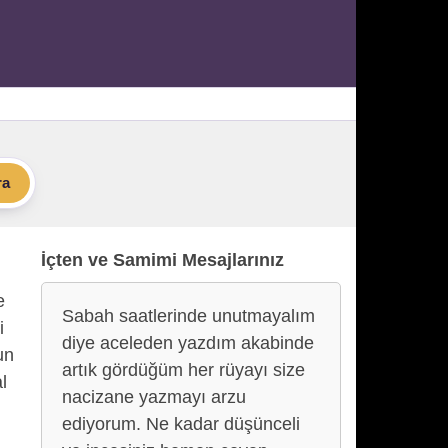
ra
İçten ve Samimi Mesajlarınız
e
Sabah saatlerinde unutmayalım
i
diye aceleden yazdım akabinde
un
artık gördüğüm her rüyayı size
l
nacizane yazmayı arzu
ediyorum. Ne kadar düşünceli