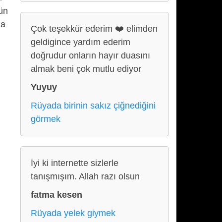
ün
na
Çok teşekkür ederim ❤️ elimden
geldigince yardım ederim
doğrudur onların hayır duasını
almak beni çok mutlu ediyor
Yuyuy
Rüyada birinin sakız çiğnediğini
görmek
İyi ki internette sizlerle
tanışmışım. Allah razı olsun
fatma kesen
Rüyada yelek giymek