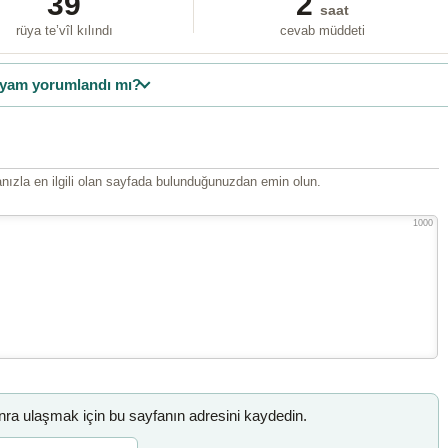
39
2
saat
rüya te’vîl kılındı
cevab müddeti
yam yorumlandı mı?
ızla en ilgili olan sayfada bulunduğunuzdan emin olun.
1000
a ulaşmak için bu sayfanın adresini kaydedin.