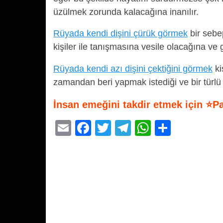
üzülmek zorunda kalacağına inanılır.
Rüyada kendi dişini çürük görmek
bir sebep
kişiler ile tanışmasına vesile olacağına ve
Rüyada kendi azı dişini çektiğini görmek
ki
zamandan beri yapmak istediği ve bir türlü
İnsan emeğini takdir etmek için ⭐P
E
F
T
T
W
S
m
a
wi
el
h
h
ail
c
tt
e
at
ar
e
er
gr
s
e
b
a
A
o
m
p