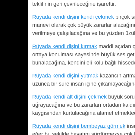
teklifinin geri çevrileceğine işarettir.
Rüyada kendi dişini kendi çekmek
birçok sı
manevi olarak çok büyük zararlar alacağına
verilmeye çalışılacağına ve bu yüzden üzüle
Rüyada kendi dişini kırmak
maddi açıdan çok
ortaya konulması sayesinde büyük ses getir
bunalacağına, kendini eli kolu bağlı hissede
Rüyada kendi dişini yutmak
kazancın artma
uzunca bir süre insan içine çıkamayacağına
Rüyada kendi alt dişini çekmek
büyük sorun
uğrayacağına ve bu zararları ortadan kald
kaygısından kurtulacağına alamet etmekted
Rüyada kendi dişini bembeyaz görmek
ins
eğer bu şekilde hayatını sürdürmezse çok 