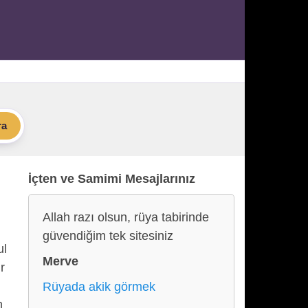
ra
İçten ve Samimi Mesajlarınız
Allah razı olsun, rüya tabirinde
güvendiğim tek sitesiniz
ul
Merve
r
Rüyada akik görmek
m