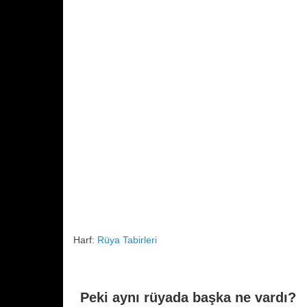
o
p
k
Harf:
Rüya Tabirleri
Peki aynı rüyada başka ne vardı?