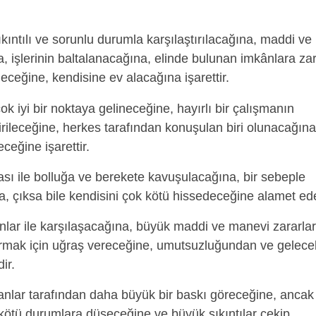
kıntılı ve sorunlu durumla karşılaştırılacağına, maddi ve
, işlerinin baltalanacağına, elinde bulunan imkânlara za
ceğine, kendisine ev alacağına işarettir.
 iyi bir noktaya gelineceğine, hayırlı bir çalışmanın
ileceğine, herkes tarafından konuşulan biri olunacağına
ceğine işarettir.
sı ile bolluğa ve berekete kavuşulacağına, bir sebeple
, çıksa bile kendisini çok kötü hissedeceğine alamet ede
lar ile karşılaşacağına, büyük maddi ve manevi zararla
ırmak için uğraş vereceğine, umutsuzluğundan ve gelece
ir.
anlar tarafından daha büyük bir baskı göreceğine, ancak
kötü durumlara düşeceğine ve büyük sıkıntılar çekip