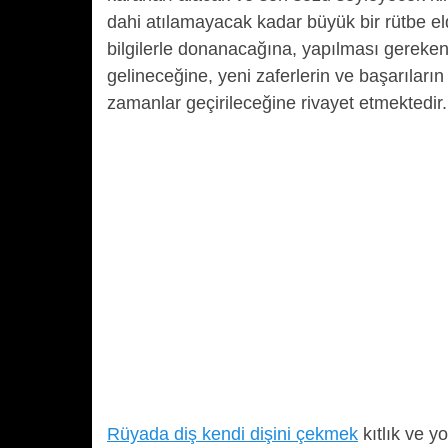
dahi atılamayacak kadar büyük bir rütbe e
bilgilerle donanacağına, yapılması gereke
gelineceğine, yeni zaferlerin ve başarılar
zamanlar geçirileceğine rivayet etmektedir.
Rüyada diş kendi dişini çekmek
kıtlık ve y