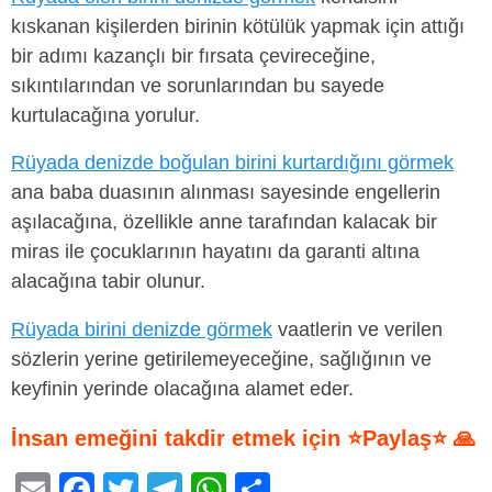
kıskanan kişilerden birinin kötülük yapmak için attığı
bir adımı kazançlı bir fırsata çevireceğine,
sıkıntılarından ve sorunlarından bu sayede
kurtulacağına yorulur.
Rüyada denizde boğulan birini kurtardığını görmek
ana baba duasının alınması sayesinde engellerin
aşılacağına, özellikle anne tarafından kalacak bir
miras ile çocuklarının hayatını da garanti altına
alacağına tabir olunur.
Rüyada birini denizde görmek
vaatlerin ve verilen
sözlerin yerine getirilemeyeceğine, sağlığının ve
keyfinin yerinde olacağına alamet eder.
İnsan emeğini takdir etmek için ⭐Paylaş⭐ 🙏
E
F
T
T
W
S