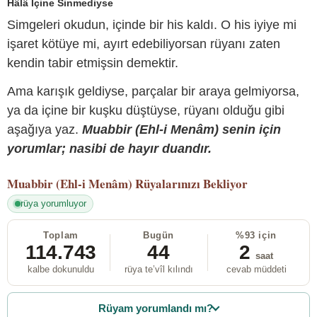
Hâlâ İçine Sinmediyse
Simgeleri okudun, içinde bir his kaldı. O his iyiye mi
işaret kötüye mi, ayırt edebiliyorsan rüyanı zaten
kendin tabir etmişsin demektir.
Ama karışık geldiyse, parçalar bir araya gelmiyorsa,
ya da içine bir kuşku düştüyse, rüyanı olduğu gibi
aşağıya yaz.
Muabbir (Ehl-i Menâm) senin için
yorumlar; nasibi de hayır duandır.
Muabbir (Ehl-i Menâm)
Rüyalarınızı Bekliyor
rüya yorumluyor
Toplam
Bugün
%93 için
114.743
44
2
saat
kalbe dokunuldu
rüya te’vîl kılındı
cevab müddeti
Rüyam yorumlandı mı?