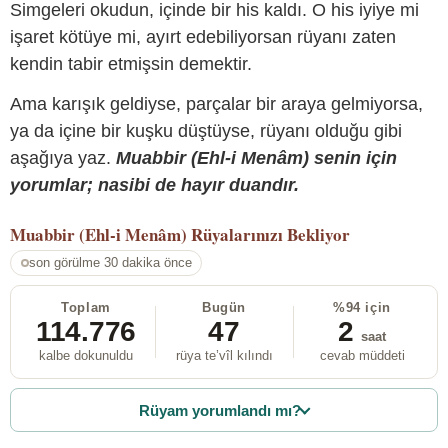
Simgeleri okudun, içinde bir his kaldı. O his iyiye mi
işaret kötüye mi, ayırt edebiliyorsan rüyanı zaten
kendin tabir etmişsin demektir.
Ama karışık geldiyse, parçalar bir araya gelmiyorsa,
ya da içine bir kuşku düştüyse, rüyanı olduğu gibi
aşağıya yaz.
Muabbir (Ehl-i Menâm) senin için
yorumlar; nasibi de hayır duandır.
Muabbir (Ehl-i Menâm)
Rüyalarınızı Bekliyor
son görülme 30 dakika önce
Toplam
Bugün
%94 için
114.776
47
2
saat
kalbe dokunuldu
rüya te’vîl kılındı
cevab müddeti
Rüyam yorumlandı mı?