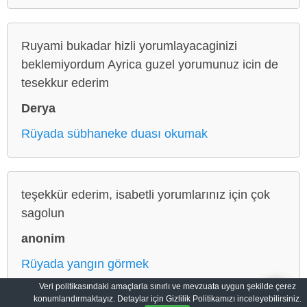
Ruyami bukadar hizli yorumlayacaginizi
beklemiyordum Ayrica guzel yorumunuz icin de
tesekkur ederim
Derya
Rüyada sübhaneke duası okumak
teşekkür ederim, isabetli yorumlarınız için çok
sagolun
anonim
Rüyada yangın görmek
Veri politikasındaki amaçlarla sınırlı ve mevzuata uygun şekilde çerez
konumlandırmaktayız. Detaylar için Gizlilik Politikamızı inceleyebilirsiniz.