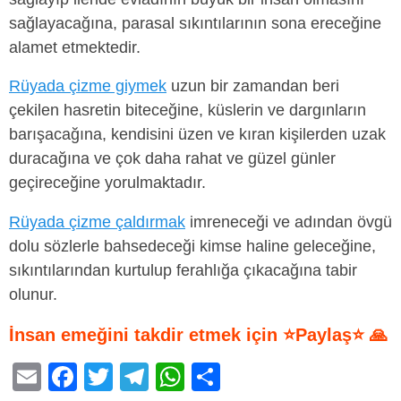
sağlayacağına, parasal sıkıntılarının sona ereceğine
alamet etmektedir.
Rüyada çizme giymek
uzun bir zamandan beri
çekilen hasretin biteceğine, küslerin ve dargınların
barışacağına, kendisini üzen ve kıran kişilerden uzak
duracağına ve çok daha rahat ve güzel günler
geçireceğine yorulmaktadır.
Rüyada çizme çaldırmak
imreneceği ve adından övgü
dolu sözlerle bahsedeceği kimse haline geleceğine,
sıkıntılarından kurtulup ferahlığa çıkacağına tabir
olunur.
İnsan emeğini takdir etmek için ⭐Paylaş⭐ 🙏
E
F
T
T
W
S