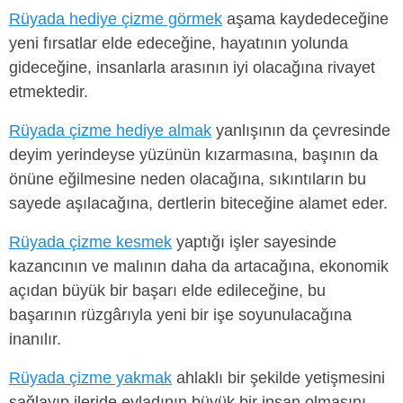
Rüyada hediye çizme görmek
aşama kaydedeceğine
yeni fırsatlar elde edeceğine, hayatının yolunda
gideceğine, insanlarla arasının iyi olacağına rivayet
etmektedir.
Rüyada çizme hediye almak
yanlışının da çevresinde
deyim yerindeyse yüzünün kızarmasına, başının da
önüne eğilmesine neden olacağına, sıkıntıların bu
sayede aşılacağına, dertlerin biteceğine alamet eder.
Rüyada çizme kesmek
yaptığı işler sayesinde
kazancının ve malının daha da artacağına, ekonomik
açıdan büyük bir başarı elde edileceğine, bu
başarının rüzgârıyla yeni bir işe soyunulacağına
inanılır.
Rüyada çizme yakmak
ahlaklı bir şekilde yetişmesini
sağlayıp ileride evladının büyük bir insan olmasını