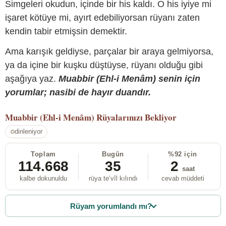
Simgeleri okudun, içinde bir his kaldı. O his iyiye mi
işaret kötüye mi, ayırt edebiliyorsan rüyanı zaten
kendin tabir etmişsin demektir.
Ama karışık geldiyse, parçalar bir araya gelmiyorsa,
ya da içine bir kuşku düştüyse, rüyanı olduğu gibi
aşağıya yaz.
Muabbir (Ehl-i Menâm) senin için
yorumlar; nasibi de hayır duandır.
Muabbir (Ehl-i Menâm)
Rüyalarınızı Bekliyor
dinleniyor
Toplam
Bugün
%92 için
114.668
35
2
saat
kalbe dokunuldu
rüya te’vîl kılındı
cevab müddeti
Rüyam yorumlandı mı?