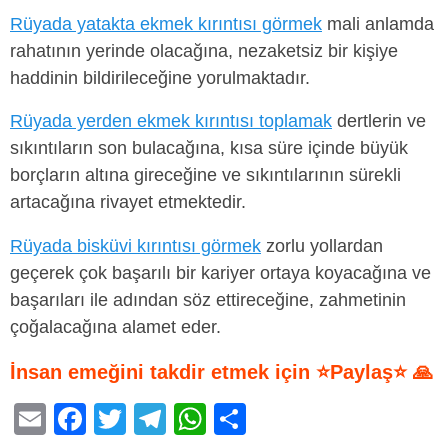
Rüyada yatakta ekmek kırıntısı görmek
mali anlamda
rahatının yerinde olacağına, nezaketsiz bir kişiye
haddinin bildirileceğine yorulmaktadır.
Rüyada yerden ekmek kırıntısı toplamak
dertlerin ve
sıkıntıların son bulacağına, kısa süre içinde büyük
borçların altına gireceğine ve sıkıntılarının sürekli
artacağına rivayet etmektedir.
Rüyada bisküvi kırıntısı görmek
zorlu yollardan
geçerek çok başarılı bir kariyer ortaya koyacağına ve
başarıları ile adından söz ettireceğine, zahmetinin
çoğalacağına alamet eder.
İnsan emeğini takdir etmek için ⭐Paylaş⭐ 🙏
E
F
T
T
W
S