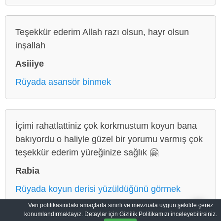
Teşekkür ederim Allah razı olsun, hayr olsun
inşallah
Asiiiye
Rüyada asansör binmek
İçimi rahatlattiniz çok korkmustum koyun bana
bakıyordu o haliyle güzel bir yorumu varmış çok
teşekkür ederim yüreğinize sağlık 🤗
Rabia
Rüyada koyun derisi yüzüldüğünü görmek
Veri politikasındaki amaçlarla sınırlı ve mevzuata uygun şekilde çerez
konumlandırmaktayız. Detaylar için Gizlilik Politikamızı inceleyebilirsiniz.