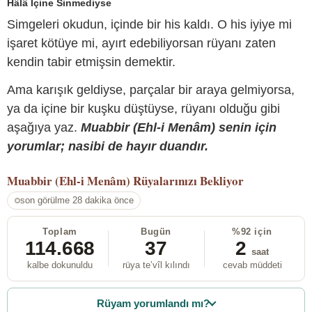
Hâlâ İçine Sinmediyse
Simgeleri okudun, içinde bir his kaldı. O his iyiye mi
işaret kötüye mi, ayırt edebiliyorsan rüyanı zaten
kendin tabir etmişsin demektir.
Ama karışık geldiyse, parçalar bir araya gelmiyorsa,
ya da içine bir kuşku düştüyse, rüyanı olduğu gibi
aşağıya yaz.
Muabbir (Ehl-i Menâm) senin için
yorumlar; nasibi de hayır duandır.
Muabbir (Ehl-i Menâm)
Rüyalarınızı Bekliyor
son görülme 28 dakika önce
Toplam
Bugün
%92 için
114.668
37
2
saat
kalbe dokunuldu
rüya te’vîl kılındı
cevab müddeti
Rüyam yorumlandı mı?