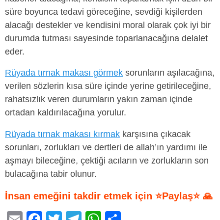
süre boyunca tedavi göreceğine, sevdiği kişilerden
alacağı destekler ve kendisini moral olarak çok iyi bir
durumda tutması sayesinde toparlanacağına delalet
eder.
Rüyada tırnak makası görmek
sorunların aşılacağına,
verilen sözlerin kısa süre içinde yerine getirileceğine,
rahatsızlık veren durumların yakın zaman içinde
ortadan kaldırılacağına yorulur.
Rüyada tırnak makası kırmak
karşısına çıkacak
sorunları, zorlukları ve dertleri de allah’ın yardımı ile
aşmayı bileceğine, çektiği acıların ve zorlukların son
bulacağına tabir olunur.
İnsan emeğini takdir etmek için ⭐Paylaş⭐ 🙏
E
F
T
T
W
S