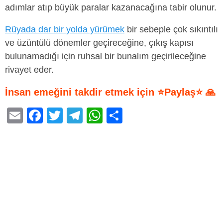
adımlar atıp büyük paralar kazanacağına tabir olunur.
Rüyada dar bir yolda yürümek
bir sebeple çok sıkıntılı
ve üzüntülü dönemler geçireceğine, çıkış kapısı
bulunamadığı için ruhsal bir bunalım geçirileceğine
rivayet eder.
İnsan emeğini takdir etmek için ⭐Paylaş⭐ 🙏
E
F
T
T
W
S
m
a
wi
el
h
h
ail
c
tt
e
at
ar
e
er
gr
s
e
b
a
A
o
m
p
o
p