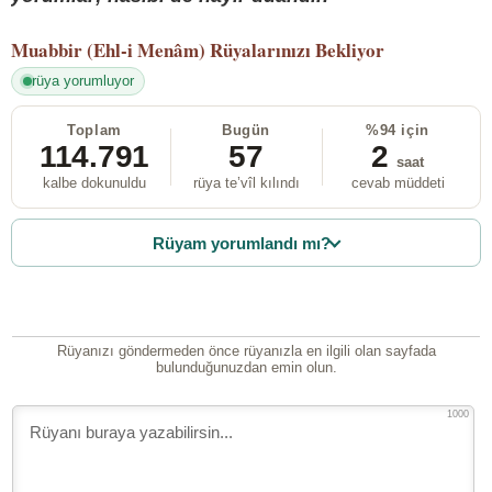
Muabbir (Ehl-i Menâm)
Rüyalarınızı Bekliyor
rüya yorumluyor
Toplam
Bugün
%94 için
114.791
57
2
saat
kalbe dokunuldu
rüya te’vîl kılındı
cevab müddeti
Rüyam yorumlandı mı?
Rüyanızı göndermeden önce rüyanızla en ilgili olan sayfada
bulunduğunuzdan emin olun.
1000